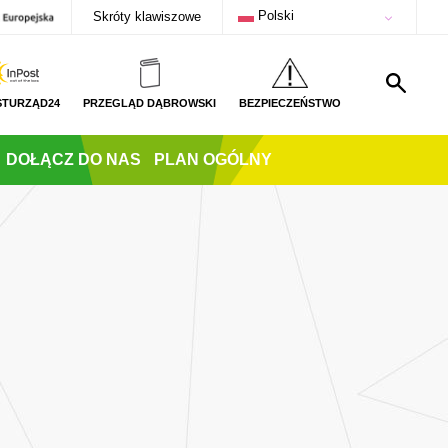
Polski
Skróty klawiszowe
STURZĄD24
PRZEGLĄD DĄBROWSKI
BEZPIECZEŃSTWO
DOŁĄCZ DO NAS
PLAN OGÓLNY