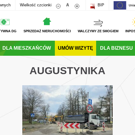
Zmniejsz rozmiar czcionki
Zwiększ rozmiar czcionki
awnych
Wielkość czcionki
A
BIP
TYWNA DG
SPRZEDAŻ NIERUCHOMOŚCI
WALCZYMY ZE SMOGIEM
INPO
DLA MIESZKAŃCÓW
UMÓW WIZYTĘ
DLA BIZNESU
AUGUSTYNIKA