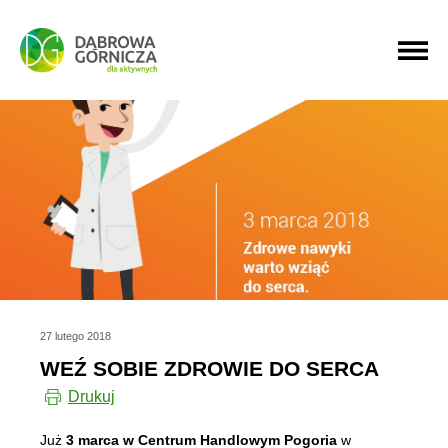
PRZEJDŹ DO MENU GŁÓWNEGO
PRZEJDŹ DO WYSZUKIWARKI
PRZEJDŹ DO TREŚCI
27 lutego 2018
WEŹ SOBIE ZDROWIE DO SERCA
Drukuj
Już
3 marca w Centrum Handlowym Pogoria
w