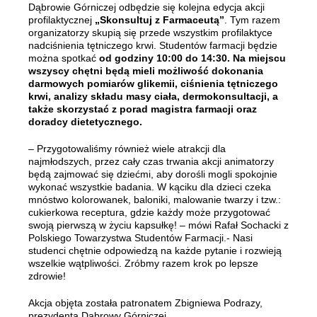
Dąbrowie Górniczej odbędzie się kolejna edycja akcji
profilaktycznej
„Skonsultuj z Farmaceutą”
. Tym razem
organizatorzy skupią się przede wszystkim profilaktyce
nadciśnienia tętniczego krwi. Studentów farmacji będzie
można spotkać
od godziny 10:00 do 14:30. Na miejscu
wszyscy chętni będą mieli możliwość dokonania
darmowych pomiarów glikemii, ciśnienia tętniczego
krwi, analizy składu masy ciała, dermokonsultacji, a
także skorzystać z porad magistra farmacji oraz
doradcy dietetycznego.
– Przygotowaliśmy również wiele atrakcji dla
najmłodszych, przez cały czas trwania akcji animatorzy
będą zajmować się dziećmi, aby dorośli mogli spokojnie
wykonać wszystkie badania. W kąciku dla dzieci czeka
mnóstwo kolorowanek, baloniki, malowanie twarzy i tzw.:
cukierkowa receptura, gdzie każdy może przygotować
swoją pierwszą w życiu kapsułkę! – mówi Rafał Sochacki z
Polskiego Towarzystwa Studentów Farmacji.- Nasi
studenci chętnie odpowiedzą na każde pytanie i rozwieją
wszelkie wątpliwości. Zróbmy razem krok po lepsze
zdrowie!
Akcja objęta została patronatem Zbigniewa Podrazy,
prezydenta Dąbrowy Górniczej.