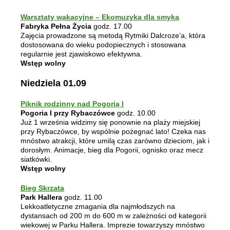
Warsztaty wakacyjne – Ekomuzyka dla smyka
Fabryka Pełna Życia
godz. 17.00
Zajęcia prowadzone są metodą Rytmiki Dalcroze’a, która
dostosowana do wieku podopiecznych i stosowana
regularnie jest zjawiskowo efektywna.
Wstęp wolny
Niedziela 01.09
Piknik rodzinny nad Pogorią I
Pogoria I przy Rybaczówce
godz. 10.00
Już 1 września widzimy się ponownie na plaży miejskiej
przy Rybaczówce, by wspólnie pożegnać lato! Czeka nas
mnóstwo atrakcji, które umilą czas zarówno dzieciom, jak i
dorosłym
. Animacje, bieg dla Pogorii, ognisko oraz mecz
siatkówki.
Wstęp wolny
Bieg Skrzata
Park Hallera
godz. 11.00
Lekkoatletyczne zmagania dla najmłodszych na
dystansach od 200 m do 600 m w zależności od kategorii
wiekowej w Parku Hallera. Imprezie towarzyszy mnóstwo