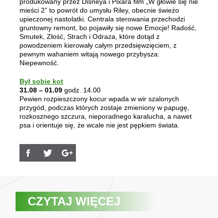
produkowany przez Disneya i Pixara film „W głowie się nie
mieści 2” to powrót do umysłu Riley, obecnie świeżo
upieczonej nastolatki. Centrala sterowania przechodzi
gruntowny remont, bo pojawiły się nowe Emocje! Radość,
Smutek, Złość, Strach i Odraza, które dotąd z
powodzeniem kierowały całym przedsięwzięciem, z
pewnym wahaniem witają nowego przybysza:
Niepewność.
Był sobie kot
31.08 – 01.09
godz. 14.00
Pewien rozpieszczony kocur wpada w wir szalonych
przygód, podczas których zostaje zmieniony w papugę,
rozkosznego szczura, nieporadnego karalucha, a nawet
psa i orientuje się, że wcale nie jest pępkiem świata.
CZYTAJ WIĘCEJ