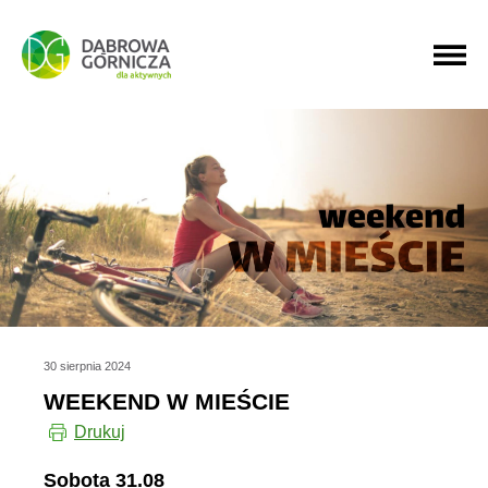
PRZEJDŹ DO MENU GŁÓWNEGO
PRZEJDŹ DO WYSZUKIWARKI
PRZEJDŹ DO TREŚCI
30 sierpnia 2024
WEEKEND W MIEŚCIE
Drukuj
Sobota 31.08