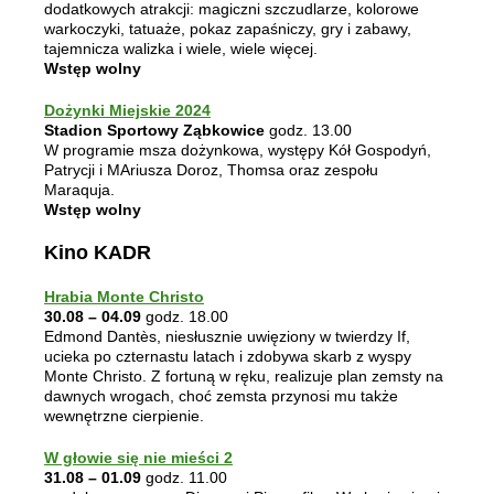
dodatkowych atrakcji: magiczni szczudlarze, kolorowe
warkoczyki, tatuaże, pokaz zapaśniczy, gry i zabawy,
tajemnicza walizka i wiele, wiele więcej.
Wstęp wolny
Dożynki Miejskie 2024
Stadion Sportowy Ząbkowice
godz. 13.00
W programie msza dożynkowa, występy Kół Gospodyń,
Patrycji i MAriusza Doroz, Thomsa oraz zespołu
Maraquja.
Wstęp wolny
Kino KADR
Hrabia Monte Christo
30.08 – 04.09
godz. 18.00
Edmond Dantès, niesłusznie uwięziony w twierdzy If,
ucieka po czternastu latach i zdobywa skarb z wyspy
Monte Christo. Z fortuną w ręku, realizuje plan zemsty na
dawnych wrogach, choć zemsta przynosi mu także
wewnętrzne cierpienie.
W głowie się nie mieści 2
31.08 – 01.09
godz. 11.00