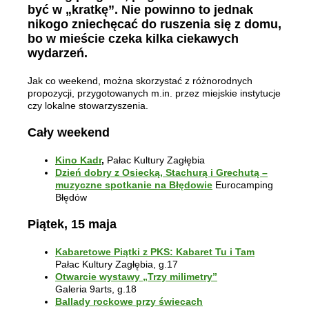
być w „kratkę”. Nie powinno to jednak
nikogo zniechęcać do ruszenia się z domu,
bo w mieście czeka kilka ciekawych
wydarzeń.
Jak co weekend, można skorzystać z różnorodnych
propozycji, przygotowanych m.in. przez miejskie instytucje
czy lokalne stowarzyszenia.
Cały weekend
Kino Kadr
,
Pałac Kultury Zagłębia
Dzień dobry z Osiecką, Stachurą i Grechutą –
muzyczne spotkanie na Błędowie
Eurocamping
Błędów
Piątek, 15 maja
Kabaretowe Piątki z PKS: Kabaret Tu i Tam
Pałac Kultury Zagłębia, g.17
Otwarcie wystawy „Trzy milimetry”
Galeria 9arts, g.18
Ballady rockowe przy świecach