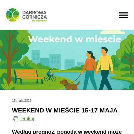
PRZEJDŹ DO MENU GŁÓWNEGO
PRZEJDŹ DO WYSZUKIWARKI
PRZEJDŹ DO TREŚCI
15 maja 2026
WEEKEND W MIEŚCIE 15-17 MAJA
Drukuj
Według prognoz, pogoda w weekend może