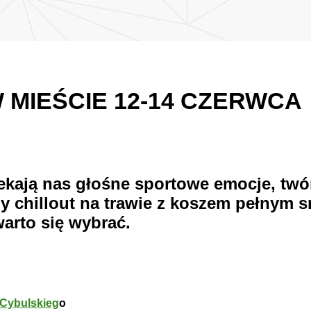
MIEŚCIE 12-14 CZERWCA
kają nas głośne sportowe emocje, twó
ny chillout na trawie z koszem pełnym
warto się wybrać.
 Cybulskieg
o