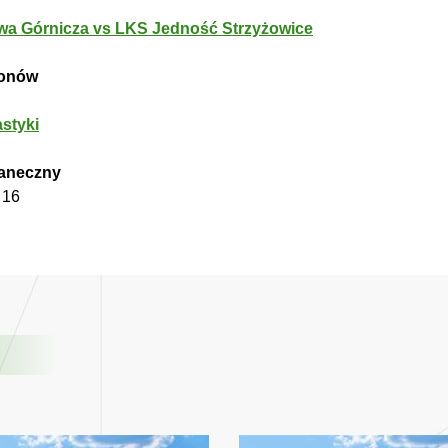
owa Górnicza vs LKS Jedność Strzyżowice
ionów
styki
taneczny
 16