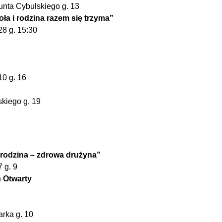
nta Cybulskiego g. 13
ła i rodzina razem się trzyma”
8 g. 15:30
0 g. 16
skiego g. 19
 rodzina – zdrowa drużyna”
 g. 9
ń Otwarty
rka g. 10