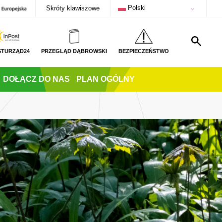
Polski
Skróty klawiszowe
STURZĄD24
PRZEGLĄD DĄBROWSKI
BEZPIECZEŃSTWO
DOŁĄCZ DO NAS
PLAN OGÓLNY