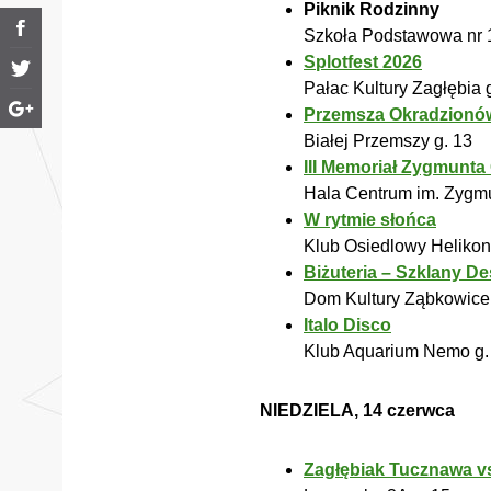
Piknik Rodzinny
Szkoła Podstawowa nr 1
Splotfest 2026
Pałac Kultury Zagłębia 
Przemsza Okradzionów 
Białej Przemszy g. 13
III Memoriał Zygmunta
Hala Centrum im. Zygmu
W rytmie słońca
Klub Osiedlowy Helikon
Biżuteria – Szklany De
Dom Kultury Ząbkowice 
Italo Disco
Klub Aquarium Nemo g.
NIEDZIELA, 14 czerwca
Zagłębiak Tucznawa v