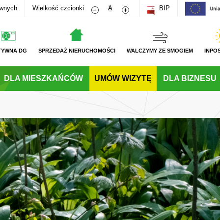
Zmniejsz rozmiar czcionki
Zwiększ rozmiar czcionki
awnych
Wielkość czcionki
A
BIP
TYWNA DG
SPRZEDAŻ NIERUCHOMOŚCI
WALCZYMY ZE SMOGIEM
INPO
DLA MIESZKAŃCÓW
UMÓW WIZYTĘ
DLA BIZNESU