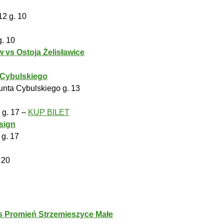
2 g. 10
g. 10
vs Ostoja Żelisławice
 Cybulskiego
nta Cybulskiego g. 13
 g. 17 –
KUP BILET
sign
g. 17
 20
s Promień Strzemieszyce Małe