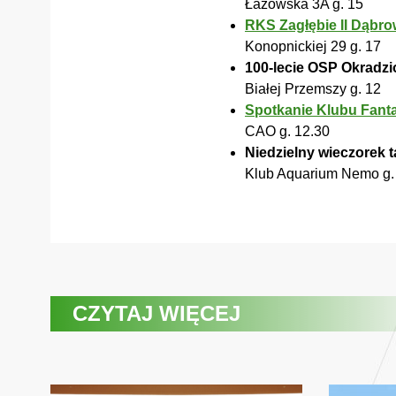
Łazowska 3A g. 15
RKS Zagłębie II Dąbr
Konopnickiej 29 g. 17
100-lecie OSP Okradz
Białej Przemszy g. 12
Spotkanie Klubu Fanta
CAO g. 12.30
Niedzielny wieczorek 
Klub Aquarium Nemo g.
CZYTAJ WIĘCEJ