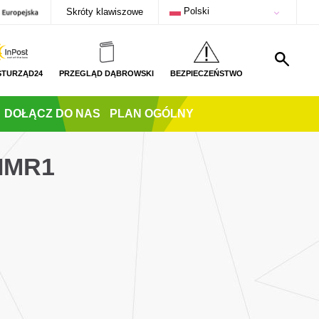
Polski
Skróty klawiszowe
STURZĄD24
PRZEGLĄD DĄBROWSKI
BEZPIECZEŃSTWO
DOŁĄCZ DO NAS
PLAN OGÓLNY
IMR1