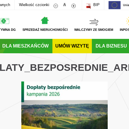
Zmniejsz rozmiar czcionki
Zwiększ rozmiar czcionki
awnych
Wielkość czcionki
A
BIP
TYWNA DG
SPRZEDAŻ NIERUCHOMOŚCI
WALCZYMY ZE SMOGIEM
INPO
DLA MIESZKAŃCÓW
UMÓW WIZYTĘ
DLA BIZNESU
LATY_BEZPOSREDNIE_AR