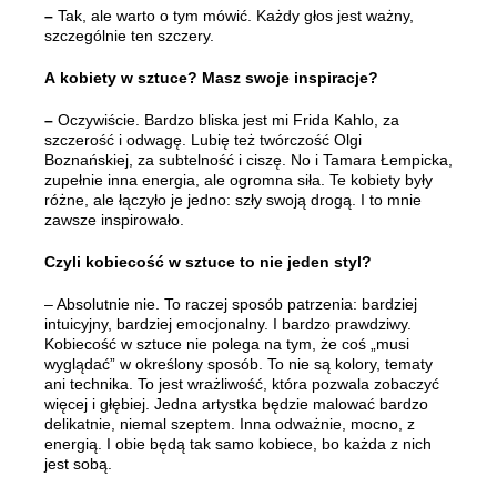
–
Tak, ale warto o tym mówić. Każdy głos jest ważny,
szczególnie ten szczery.
A
kobiety w sztuce? Masz swoje inspiracje?
–
Oczywiście. Bardzo bliska jest mi Frida Kahlo, za
szczerość i odwagę. Lubię też twórczość Olgi
Boznańskiej, za subtelność i ciszę. No i Tamara Łempicka,
zupełnie inna energia, ale ogromna siła. Te kobiety były
różne, ale łączyło je jedno: szły swoją drogą. I to mnie
zawsze inspirowało.
Czyli kobiecość w sztuce to nie jeden styl?
– Absolutnie nie. To raczej sposób patrzenia: bardziej
intuicyjny, bardziej emocjonalny. I bardzo prawdziwy.
Kobiecość w sztuce nie polega na tym, że coś „musi
wyglądać” w określony sposób. To nie są kolory, tematy
ani technika. To jest wrażliwość, która pozwala zobaczyć
więcej i głębiej. Jedna artystka będzie malować bardzo
delikatnie, niemal szeptem. Inna odważnie, mocno, z
energią. I obie będą tak samo kobiece, bo każda z nich
jest sobą.