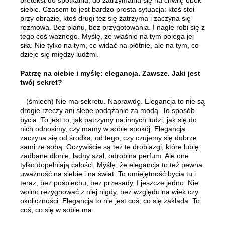
pretekst do spotkania, do zatrzymania się na chwilę obok
siebie. Czasem to jest bardzo prosta sytuacja: ktoś stoi
przy obrazie, ktoś drugi też się zatrzyma i zaczyna się
rozmowa. Bez planu, bez przygotowania. I nagle robi się z
tego coś ważnego. Myślę, że właśnie na tym polega jej
siła. Nie tylko na tym, co widać na płótnie, ale na tym, co
dzieje się między ludźmi.
Patrzę na ciebie i myślę: elegancja. Zawsze. Jaki jest
twój sekret?
– (śmiech) Nie ma sekretu. Naprawdę. Elegancja to nie są
drogie rzeczy ani ślepe podążanie za modą. To sposób
bycia. To jest to, jak patrzymy na innych ludzi, jak się do
nich odnosimy, czy mamy w sobie spokój. Elegancja
zaczyna się od środka, od tego, czy czujemy się dobrze
sami ze sobą. Oczywiście są też te drobiazgi, które lubię:
zadbane dłonie, ładny szal, odrobina perfum. Ale one
tylko dopełniają całości. Myślę, że elegancja to też pewna
uważność na siebie i na świat. To umiejętność bycia tu i
teraz, bez pośpiechu, bez przesady. I jeszcze jedno. Nie
wolno rezygnować z niej nigdy, bez względu na wiek czy
okoliczności. Elegancja to nie jest coś, co się zakłada. To
coś, co się w sobie ma.