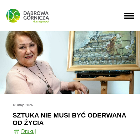
PRZEJDŹ DO MENU GŁÓWNEGO
PRZEJDŹ DO WYSZUKIWARKI
PRZEJDŹ DO TREŚCI
18 maja 2026
SZTUKA NIE MUSI BYĆ ODERWANA
OD ŻYCIA
Drukuj