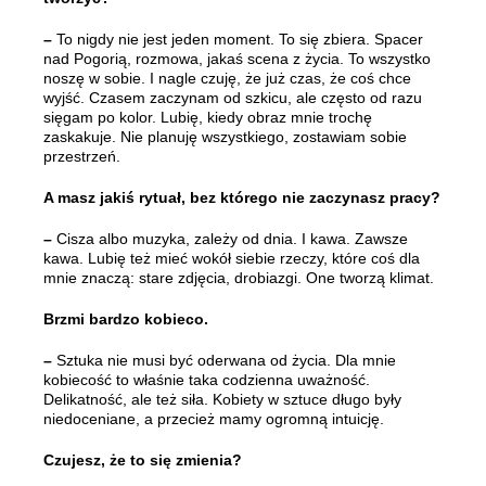
–
To nigdy nie jest jeden moment. To się zbiera. Spacer
nad Pogorią, rozmowa, jakaś scena z życia. To wszystko
noszę w sobie. I nagle czuję, że już czas, że coś chce
wyjść. Czasem zaczynam od szkicu, ale często od razu
sięgam po kolor. Lubię, kiedy obraz mnie trochę
zaskakuje. Nie planuję wszystkiego, zostawiam sobie
przestrzeń.
A masz jakiś rytuał, bez którego nie zaczynasz pracy?
–
Cisza albo muzyka, zależy od dnia. I kawa. Zawsze
kawa. Lubię też mieć wokół siebie rzeczy, które coś dla
mnie znaczą: stare zdjęcia, drobiazgi. One tworzą klimat.
Brzmi bardzo kobieco.
–
Sztuka nie musi być oderwana od życia. Dla mnie
kobiecość to właśnie taka codzienna uważność.
Delikatność, ale też siła. Kobiety w sztuce długo były
niedoceniane, a przecież mamy ogromną intuicję.
Czujesz, że to się zmienia?