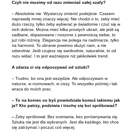
Czyli nie musimy od razu zmieniać całej szafy?
– Absolutnie nie. Wystarczy zmienić podejście. Czasem
naprawdę mniej znaczy więcej. Nie chodzi o to, żeby mieć
dużo rzeczy, tylko żeby wybierać je świadomie i czuć się w
nich dobrze. Można mieć kilka prostych ubrań, ale jeśli są
zadbane, dopasowane i noszone z pewnością siebie, to
już robi różnicę. Elegancja nie polega na nadmiarze, tylko
na harmonii. To ubranie powinno służyć nam, a nie
odwrotnie. Jeśli czujesz się swobodnie, naturalnie, to od
razu widać. I to jest ważniejsze niż jakikolwiek trend.
A
zdarza ci się odpoczywać od sztuki?
– Trudno, bo ona jest wszędzie. Ale odpoczywam w
naturze, w rozmowach, w ciszy. To wszystko później i tak
wraca do moich prac.
– To na koniec co byś powiedziała komuś takiemu jak
ja? Kto patrzy, podziwia i trochę się boi spróbować?
–
Żeby spróbował. Bez oceniania, bez porównywania się.
Sztuka nie jest dla wybranych. Jest dla każdego, kto chce
się zatrzymać i poczuć coś więcej.