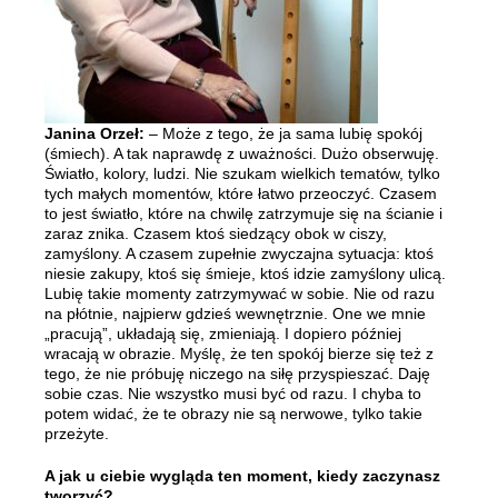
Janina Orzeł:
– Może z tego, że ja sama lubię spokój
(śmiech). A tak naprawdę z uważności. Dużo obserwuję.
Światło, kolory, ludzi. Nie szukam wielkich tematów, tylko
tych małych momentów, które łatwo przeoczyć. Czasem
to jest światło, które na chwilę zatrzymuje się na ścianie i
zaraz znika. Czasem ktoś siedzący obok w ciszy,
zamyślony. A czasem zupełnie zwyczajna sytuacja: ktoś
niesie zakupy, ktoś się śmieje, ktoś idzie zamyślony ulicą.
Lubię takie momenty zatrzymywać w sobie. Nie od razu
na płótnie, najpierw gdzieś wewnętrznie. One we mnie
„pracują”, układają się, zmieniają. I dopiero później
wracają w obrazie. Myślę, że ten spokój bierze się też z
tego, że nie próbuję niczego na siłę przyspieszać. Daję
sobie czas. Nie wszystko musi być od razu. I chyba to
potem widać, że te obrazy nie są nerwowe, tylko takie
przeżyte.
A jak u ciebie wygląda ten moment, kiedy zaczynasz
tworzyć?