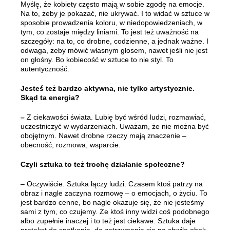
Myślę, że kobiety często mają w sobie zgodę na emocje.
Na to, żeby je pokazać, nie ukrywać. I to widać w sztuce w
sposobie prowadzenia koloru, w niedopowiedzeniach, w
tym, co zostaje między liniami. To jest też uważność na
szczegóły: na to, co drobne, codzienne, a jednak ważne. I
odwaga, żeby mówić własnym głosem, nawet jeśli nie jest
on głośny. Bo kobiecość w sztuce to nie styl. To
autentyczność.
Jesteś też bardzo aktywna, nie tylko artystycznie.
Skąd ta energia?
–
Z ciekawości świata. Lubię być wśród ludzi, rozmawiać,
uczestniczyć w wydarzeniach. Uważam, że nie można być
obojętnym. Nawet drobne rzeczy mają znaczenie –
obecność, rozmowa, wsparcie.
Czyli sztuka to też trochę działanie społeczne?
– Oczywiście. Sztuka łączy ludzi. Czasem ktoś patrzy na
obraz i nagle zaczyna rozmowę – o emocjach, o życiu. To
jest bardzo cenne, bo nagle okazuje się, że nie jesteśmy
sami z tym, co czujemy. Że ktoś inny widzi coś podobnego
albo zupełnie inaczej i to też jest ciekawe. Sztuka daje