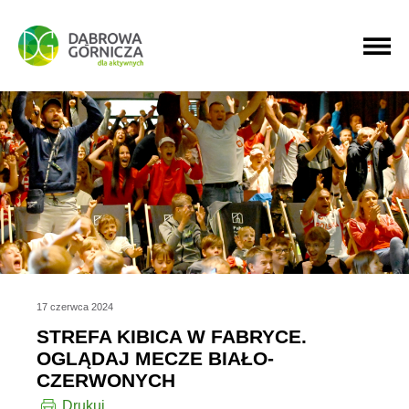
PRZEJDŹ DO MENU GŁÓWNEGO
PRZEJDŹ DO WYSZUKIWARKI
PRZEJDŹ DO TREŚCI
17 czerwca 2024
STREFA KIBICA W FABRYCE.
OGLĄDAJ MECZE BIAŁO-
CZERWONYCH
Drukuj