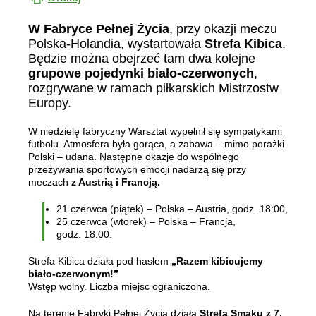
W Fabryce Pełnej Życia
, przy okazji meczu
Polska-Holandia, wystartowała
Strefa Kibica
.
Będzie można obejrzeć tam dwa kolejne
grupowe pojedynki biało-czerwonych
,
rozgrywane w ramach piłkarskich Mistrzostw
Europy.
W niedzielę fabryczny Warsztat wypełnił się sympatykami
futbolu. Atmosfera była gorąca, a zabawa – mimo porażki
Polski – udana. Następne okazje do wspólnego
przeżywania sportowych emocji nadarzą się przy
meczach
z Austrią i Francją.
21 czerwca (piątek) – Polska – Austria, godz. 18:00,
25 czerwca (wtorek) – Polska – Francja,
godz. 18:00.
Strefa Kibica działa pod hasłem
„Razem kibicujemy
biało-czerwonym!”
Wstęp wolny. Liczba miejsc ograniczona.
Na terenie Fabryki Pełnej Życia działa
Strefa Smaku z 7.