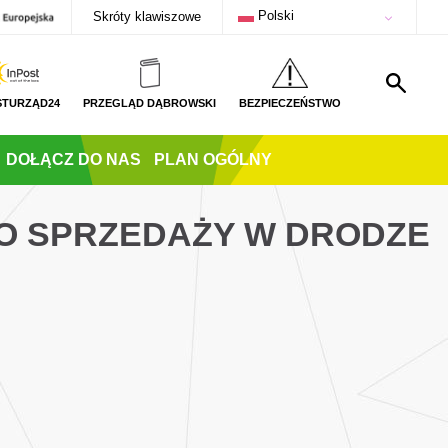
Polski
Skróty klawiszowe
STURZĄD24
PRZEGLĄD DĄBROWSKI
BEZPIECZEŃSTWO
DOŁĄCZ DO NAS
PLAN OGÓLNY
O SPRZEDAŻY W DRODZE