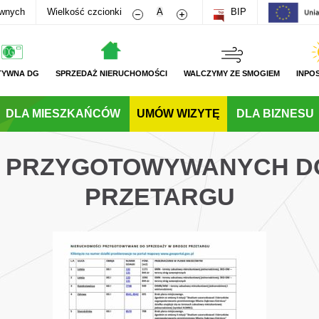
Zmniejsz rozmiar czcionki
Zwiększ rozmiar czcionki
awnych
Wielkość czcionki
A
BIP
TYWNA DG
SPRZEDAŻ NIERUCHOMOŚCI
WALCZYMY ZE SMOGIEM
INPO
DLA MIESZKAŃCÓW
UMÓW WIZYTĘ
DLA BIZNESU
 PRZYGOTOWYWANYCH D
PRZETARGU