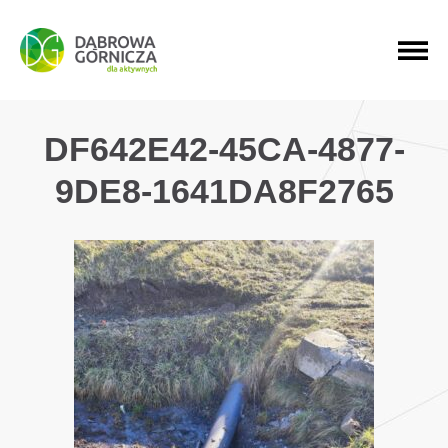
PRZEJDŹ DO MENU GŁÓWNEGO
PRZEJDŹ DO WYSZUKIWARKI
PRZEJDŹ DO TREŚCI
DF642E42-45CA-4877-
9DE8-1641DA8F2765