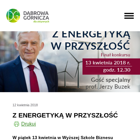
PRZEJDŹ DO MENU GŁÓWNEGO
PRZEJDŹ DO WYSZUKIWARKI
PRZEJDŹ DO TREŚCI
12 kwietnia 2018
Z ENERGETYKĄ W PRZYSZŁOŚĆ
Drukuj
W piątek 13 kwietnia w Wyższej Szkole Biznesu