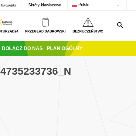
Polski
Skróty klawiszowe
STURZĄD24
PRZEGLĄD DĄBROWSKI
BEZPIECZEŃSTWO
DOŁĄCZ DO NAS
PLAN OGÓLNY
04735233736_N