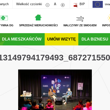
Zmniejsz rozmiar czcionki
Zwiększ rozmiar czcionki
awnych
Wielkość czcionki
A
BIP
TYWNA DG
SPRZEDAŻ NIERUCHOMOŚCI
WALCZYMY ZE SMOGIEM
INPO
DLA MIESZKAŃCÓW
UMÓW WIZYTĘ
DLA BIZNESU
13149794179493_68727155