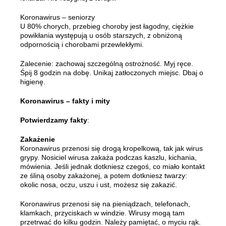
Koronawirus – seniorzy
U 80% chorych, przebieg choroby jest łagodny, ciężkie
powikłania występują u osób starszych, z obniżoną
odpornością i chorobami przewlekłymi.
Zalecenie: zachowaj szczególną ostrożność. Myj ręce.
Śpij 8 godzin na dobę. Unikaj zatłoczonych miejsc. Dbaj o
higienę.
Koronawirus – fakty i mity
Potwierdzamy fakty
:
Zakażenie
Koronawirus przenosi się drogą kropelkową, tak jak wirus
grypy. Nosiciel wirusa zakaża podczas kaszlu, kichania,
mówienia. Jeśli jednak dotkniesz czegoś, co miało kontakt
ze śliną osoby zakażonej, a potem dotkniesz twarzy:
okolic nosa, oczu, uszu i ust, możesz się zakazić.
Koronawirus przenosi się na pieniądzach, telefonach,
klamkach, przyciskach w windzie. Wirusy mogą tam
przetrwać do kilku godzin. Należy pamiętać, o myciu rąk.