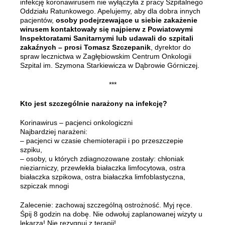
infekcję koronawirusem nie wyłączyła z pracy Szpitalnego
Oddziału Ratunkowego. Apelujemy, aby dla dobra innych
pacjentów,
osoby podejrzewające u siebie zakażenie
wirusem kontaktowały się najpierw z Powiatowymi
Inspektoratami Sanitarnymi lub udawali do szpitali
zakaźnych – prosi Tomasz Szczepanik
, dyrektor do
spraw lecznictwa w Zagłębiowskim Centrum Onkologii
Szpital im. Szymona Starkiewicza w Dąbrowie Górniczej.
***
Kto jest szczególnie narażony na infekcję?
Korinawirus – pacjenci onkologiczni
Najbardziej narażeni:
– pacjenci w czasie chemioterapii i po przeszczepie
szpiku,
– osoby, u których zdiagnozowane zostały: chłoniak
nieziarniczy, przewlekła białaczka limfocytowa, ostra
białaczka szpikowa, ostra białaczka limfoblastyczna,
szpiczak mnogi
Zalecenie: zachowaj szczególną ostrożność. Myj ręce.
Śpij 8 godzin na dobę. Nie odwołuj zaplanowanej wizyty u
lekarza! Nie rezygnuj z terapii!