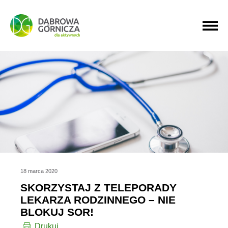
PRZEJDŹ DO MENU GŁÓWNEGO
PRZEJDŹ DO WYSZUKIWARKI
PRZEJDŹ DO TREŚCI
18 marca 2020
SKORZYSTAJ Z TELEPORADY
LEKARZA RODZINNEGO – NIE
BLOKUJ SOR!
Drukuj