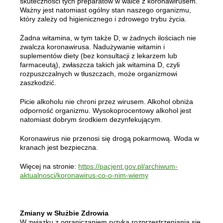
skuteczności tych preparatów w walce z koronawirusem.
Ważny jest natomiast ogólny stan naszego organizmu,
który zależy od higienicznego i zdrowego trybu życia.
Żadna witamina, w tym także D, w żadnych ilościach nie
zwalcza koronawirusa. Nadużywanie witamin i
suplementów diety (bez konsultacji z lekarzem lub
farmaceutą), zwłaszcza takich jak witamina D, czyli
rozpuszczalnych w tłuszczach, może organizmowi
zaszkodzić.
Picie alkoholu nie chroni przez wirusem. Alkohol obniża
odporność organizmu. Wysokoprocentowy alkohol jest
natomiast dobrym środkiem dezynfekującym.
Koronawirus nie przenosi się drogą pokarmową. Woda w
kranach jest bezpieczna.
Więcej na stronie:
https://pacjent.gov.pl/archiwum-
aktualnosci/koronawirus-co-o-nim-wiemy
Zmiany w Służbie Zdrowia
W związku z ograniczaniem ryzyka rozprzestrzeniania się