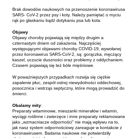
Brak dowodów naukowych na przenoszenie koronawirusa
SARS- CoV-2 przez psy i koty. Należy pamiętać o myciu
rąk po głaskaniu bądź dotykaniu psa lub kota.
Objawy
Objawy choroby pojawiają się między drugim a
czternastym dniem od zakażenia. Najczęściej
występującymi objawami choroby COVID-19, wywołanej
przez koronawirus SARS-CoV-2, są: gorączka, męczący
kaszel, uczucie duszności oraz problemy z oddychaniem.
Czasem pojawiają się też bóle mięśniowe.
W poważniejszych przypadkach rozwija się ciężkie
zapalenie płuc, zespół ostrej niewydolności oddechowej,
posocznica i wstrząs septyczny, które mogą prowadzić do
śmierci.
Obalamy mity
:
Preparaty witaminowe, mieszanki minerałów i witamin,
wyciągi roślinne i zwierzęce i inne preparaty reklamowane
jako „wzmacniacze odporności” nie mają wpływu na to,
jak nasz system odpornościowy zareaguje w kontakcie z
koronawirusem. Badania naukowe nie potwierdziły