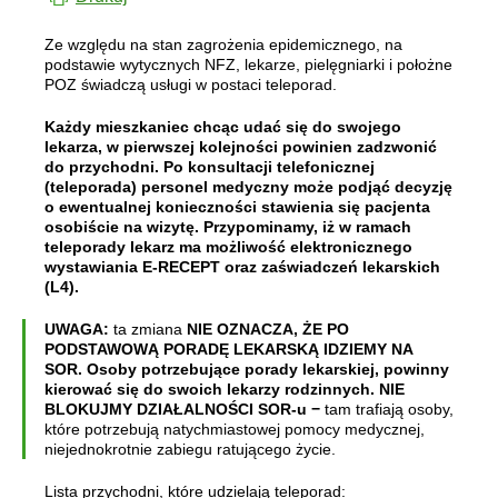
Ze względu na stan zagrożenia epidemicznego, na
podstawie wytycznych NFZ, lekarze, pielęgniarki i położne
POZ świadczą usługi w postaci teleporad.
Każdy mieszkaniec chcąc udać się do swojego
lekarza, w pierwszej kolejności powinien zadzwonić
do przychodni. Po konsultacji telefonicznej
(teleporada) personel medyczny może podjąć decyzję
o ewentualnej konieczności stawienia się pacjenta
osobiście na wizytę. Przypominamy, iż w ramach
teleporady lekarz ma możliwość elektronicznego
wystawiania E-RECEPT oraz zaświadczeń lekarskich
(L4).
UWAGA:
ta zmiana
NIE OZNACZA, ŻE PO
PODSTAWOWĄ PORADĘ LEKARSKĄ IDZIEMY NA
SOR. Osoby potrzebujące porady lekarskiej, powinny
kierować się do swoich lekarzy rodzinnych. NIE
BLOKUJMY DZIAŁALNOŚCI SOR-u −
tam trafiają osoby,
które potrzebują natychmiastowej pomocy medycznej,
niejednokrotnie zabiegu ratującego życie.
Lista przychodni, które udzielają teleporad: