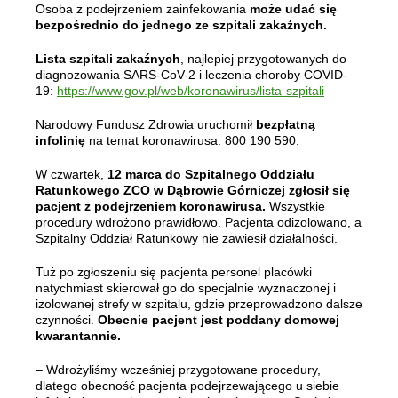
Osoba z podejrzeniem zainfekowania
może udać się
bezpośrednio do jednego ze szpitali zakaźnych.
Lista szpitali zakaźnych
, najlepiej przygotowanych do
diagnozowania SARS-CoV-2 i leczenia choroby COVID-
19:
https://www.gov.pl/web/koronawirus/lista-szpitali
Narodowy Fundusz Zdrowia uruchomił
bezpłatną
infolinię
na temat koronawirusa: 800 190 590.
W czwartek,
12 marca do Szpitalnego Oddziału
Ratunkowego ZCO w Dąbrowie Górniczej zgłosił się
pacjent z podejrzeniem koronawirusa.
Wszystkie
procedury wdrożono prawidłowo. Pacjenta odizolowano, a
Szpitalny Oddział Ratunkowy nie zawiesił działalności.
Tuż po zgłoszeniu się pacjenta personel placówki
natychmiast skierował go do specjalnie wyznaczonej i
izolowanej strefy w szpitalu, gdzie przeprowadzono dalsze
czynności.
Obecnie pacjent jest poddany domowej
kwarantannie.
– Wdrożyliśmy wcześniej przygotowane procedury,
dlatego obecność pacjenta podejrzewającego u siebie