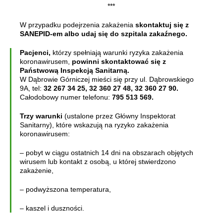
***
W przypadku podejrzenia zakażenia
skontaktuj się z
SANEPID-em albo udaj się do szpitala zakaźnego.
Pacjenci,
którzy spełniają warunki ryzyka zakażenia
koronawirusem,
powinni skontaktować się z
Państwową Inspekcją Sanitarną.
W Dąbrowie Górniczej mieści się przy ul. Dąbrowskiego
9A, tel:
32 267 34 25, 32 360 27 48, 32 360 27 90.
Całodobowy numer telefonu:
795 513 569.
Trzy warunki
(ustalone przez Główny Inspektorat
Sanitarny), które wskazują na ryzyko zakażenia
koronawirusem:
– pobyt w ciągu ostatnich 14 dni na obszarach objętych
wirusem lub kontakt z osobą, u której stwierdzono
zakażenie,
– podwyższona temperatura,
– kaszel i duszności.