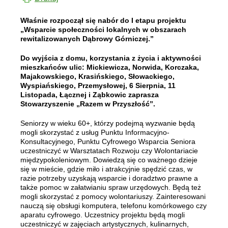
Właśnie rozpoczął się nabór do I etapu projektu
„Wsparcie społeczności lokalnych w obszarach
rewitalizowanych Dąbrowy Górniczej.”
Do wyjścia z domu, korzystania z życia i aktywności
mieszkańców ulic: Mickiewicza, Norwida, Korczaka,
Majakowskiego, Krasińskiego, Słowackiego,
Wyspiańskiego, Przemysłowej, 6 Sierpnia, 11
Listopada, Łącznej i Ząbkowic zaprasza
Stowarzyszenie „Razem w Przyszłość”.
Seniorzy w wieku 60+, którzy podejmą wyzwanie będą
mogli skorzystać z usług Punktu Informacyjno-
Konsultacyjnego, Punktu Cyfrowego Wsparcia Seniora
uczestniczyć w Warsztatach Rozwoju czy Wolontariacie
międzypokoleniowym. Dowiedzą się co ważnego dzieje
się w mieście, gdzie miło i atrakcyjnie spędzić czas, w
razie potrzeby uzyskają wsparcie i doradztwo prawne a
także pomoc w załatwianiu spraw urzędowych. Będą też
mogli skorzystać z pomocy wolontariuszy. Zainteresowani
nauczą się obsługi komputera, telefonu komórkowego czy
aparatu cyfrowego. Uczestnicy projektu będą mogli
uczestniczyć w zajęciach artystycznych, kulinarnych,