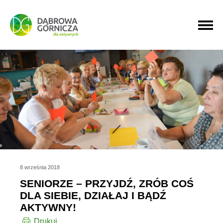
PRZEJDŹ DO MENU GŁÓWNEGO
PRZEJDŹ DO WYSZUKIWARKI
PRZEJDŹ DO TREŚCI
8 września 2018
SENIORZE – PRZYJDŹ, ZRÓB COŚ
DLA SIEBIE, DZIAŁAJ I BĄDŹ
AKTYWNY!
Drukuj