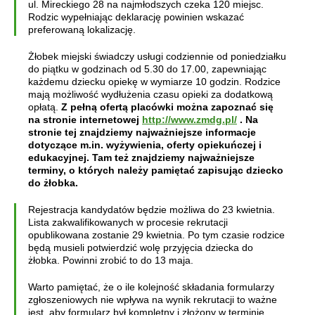
ul. Mireckiego 28 na najmłodszych czeka 120 miejsc.
Rodzic wypełniając deklarację powinien wskazać
preferowaną lokalizację.
Żłobek miejski świadczy usługi codziennie od poniedziałku
do piątku w godzinach od 5.30 do 17.00, zapewniając
każdemu dziecku opiekę w wymiarze 10 godzin. Rodzice
mają możliwość wydłużenia czasu opieki za dodatkową
opłatą.
Z pełną ofertą placówki można zapoznać się
na stronie internetowej
http://www.zmdg.pl/
. Na
stronie tej znajdziemy najważniejsze informacje
dotyczące m.in. wyżywienia, oferty opiekuńczej i
edukacyjnej. Tam też znajdziemy najważniejsze
terminy, o których należy pamiętać zapisując dziecko
do żłobka.
Rejestracja kandydatów będzie możliwa do 23 kwietnia.
Lista zakwalifikowanych w procesie rekrutacji
opublikowana zostanie 29 kwietnia. Po tym czasie rodzice
będą musieli potwierdzić wolę przyjęcia dziecka do
żłobka. Powinni zrobić to do 13 maja.
Warto pamiętać, że o ile kolejność składania formularzy
zgłoszeniowych nie wpływa na wynik rekrutacji to ważne
jest, aby formularz był kompletny i złożony w terminie