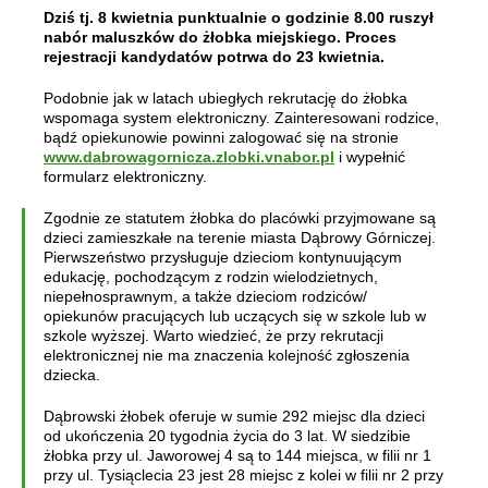
Dziś tj. 8 kwietnia punktualnie o godzinie 8.00 ruszył
nabór maluszków do żłobka miejskiego. Proces
rejestracji kandydatów potrwa do 23 kwietnia.
Podobnie jak w latach ubiegłych rekrutację do żłobka
wspomaga system elektroniczny. Zainteresowani rodzice,
bądź opiekunowie powinni zalogować się na stronie
www.dabrowagornicza.zlobki.vnabor.pl
i wypełnić
formularz elektroniczny.
Zgodnie ze statutem żłobka do placówki przyjmowane są
dzieci zamieszkałe na terenie miasta Dąbrowy Górniczej.
Pierwszeństwo przysługuje dzieciom kontynuującym
edukację, pochodzącym z rodzin wielodzietnych,
niepełnosprawnym, a także dzieciom rodziców/
opiekunów pracujących lub uczących się w szkole lub w
szkole wyższej. Warto wiedzieć, że przy rekrutacji
elektronicznej nie ma znaczenia kolejność zgłoszenia
dziecka.
Dąbrowski żłobek oferuje w sumie 292 miejsc dla dzieci
od ukończenia 20 tygodnia życia do 3 lat. W siedzibie
żłobka przy ul. Jaworowej 4 są to 144 miejsca, w filii nr 1
przy ul. Tysiąclecia 23 jest 28 miejsc z kolei w filii nr 2 przy