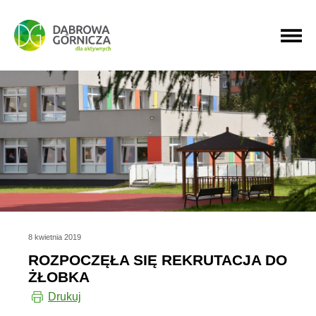
PRZEJDŹ DO MENU GŁÓWNEGO
PRZEJDŹ DO WYSZUKIWARKI
PRZEJDŹ DO TREŚCI
8 kwietnia 2019
ROZPOCZĘŁA SIĘ REKRUTACJA DO
ŻŁOBKA
Drukuj