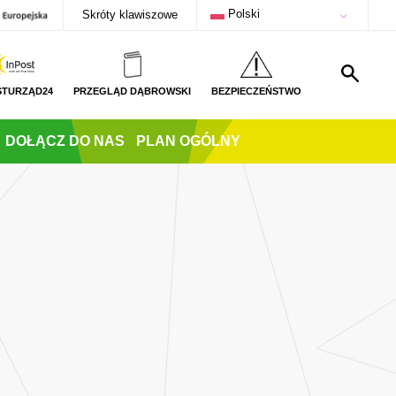
Polski
Skróty klawiszowe
STURZĄD24
PRZEGLĄD DĄBROWSKI
BEZPIECZEŃSTWO
DOŁĄCZ DO NAS
PLAN OGÓLNY