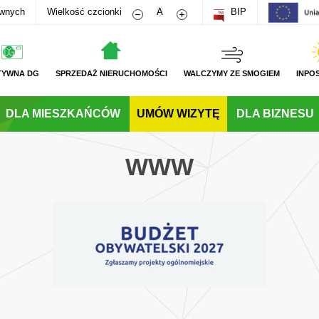
Zmniejsz rozmiar czcionki
Zwiększ rozmiar czcionki
awnych
Wielkość czcionki
A
BIP
TYWNA DG
SPRZEDAŻ NIERUCHOMOŚCI
WALCZYMY ZE SMOGIEM
INPO
DLA MIESZKAŃCÓW
UMÓW WIZYTĘ
DLA BIZNESU
WWW