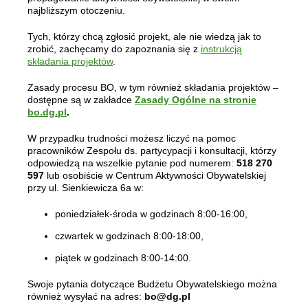
najbliższym otoczeniu.
Tych, którzy chcą zgłosić projekt, ale nie wiedzą jak to
zrobić, zachęcamy do zapoznania się z
instrukcją
składania projektów
.
Zasady procesu BO, w tym również składania projektów –
dostępne są w zakładce
Zasady Ogólne na stronie
bo.dg.pl
.
W przypadku trudności możesz liczyć na pomoc
pracowników Zespołu ds. partycypacji i konsultacji, którzy
odpowiedzą na wszelkie pytanie pod numerem:
518 270
597
lub osobiście w Centrum Aktywności Obywatelskiej
przy ul. Sienkiewicza 6a w:
poniedziałek-środa w godzinach 8:00-16:00,
czwartek w godzinach 8:00-18:00,
piątek w godzinach 8:00-14:00.
Swoje pytania dotyczące Budżetu Obywatelskiego można
również wysyłać na adres:
bo@dg.pl