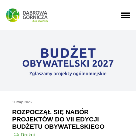
PRZEJDŹ DO MENU GŁÓWNEGO
PRZEJDŹ DO WYSZUKIWARKI
PRZEJDŹ DO TREŚCI
11 maja 2026
ROZPOCZĄŁ SIĘ NABÓR
PROJEKTÓW DO VII EDYCJI
BUDŻETU OBYWATELSKIEGO
Drukuj