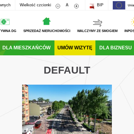
Zmniejsz rozmiar czcionki
Zwiększ rozmiar czcionki
awnych
Wielkość czcionki
A
BIP
TYWNA DG
SPRZEDAŻ NIERUCHOMOŚCI
WALCZYMY ZE SMOGIEM
INPO
DLA MIESZKAŃCÓW
UMÓW WIZYTĘ
DLA BIZNESU
DEFAULT