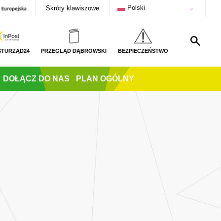
Polski
Skróty klawiszowe
STURZĄD24
PRZEGLĄD DĄBROWSKI
BEZPIECZEŃSTWO
DOŁĄCZ DO NAS
PLAN OGÓLNY