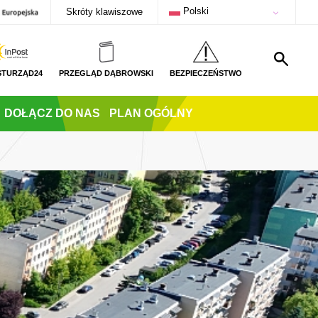
Polski
Skróty klawiszowe
STURZĄD24
PRZEGLĄD DĄBROWSKI
BEZPIECZEŃSTWO
DOŁĄCZ DO NAS
PLAN OGÓLNY