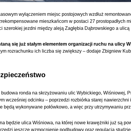
zasowym wyłączeniem miejsc postojowych wzdłuż remontowane
zrekompensowane mieszkańcom w postaci 27 prostopadłych mie
 szerokiej jezdni między aleją Zagłębia Dąbrowskiego a ulicą
aną się już stałym elementem organizacji ruchu na ulicy 
m rozrachunku ich liczba się zwiększy – dodaje Zbigniew Kub
zpieczeństwo
budowa ronda na skrzyżowaniu ulic Wybickiego, Wiśniowej, Pru
 wcześniej odcinku – poprzedzi rozbiórka starej nawierzchni 
ce będą wykonywane połówkowo, a więc przy utrzymywaniu prze
a będzie ulica Wiśniowa, na której nowe krawężniki już są p
rzedzi jeszcze wzmocnienie podbudowy oraz regulacja studzien