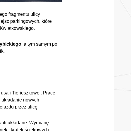
go fragmentu ulicy
jsc parkingowych, które
 Kwiatkowskiego.
Wybickiego
, a tym samym po
ik.
sa i Tierieszkowej. Prace –
i układanie nowych
jazdu przez ulicę.
owoli układane. Wymianę
ek i kratek ściekowych.