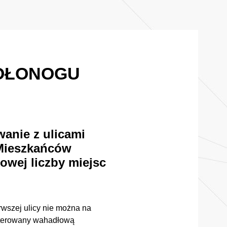
GOŁONOGU
wanie z ulicami
 Mieszkańców
wej liczby miejsc
rwszej ulicy nie można na
sterowany wahadłową