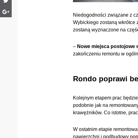
Niedogodności związane z c
Wybickiego zostaną wkrótce 
zostaną wyznaczone na części
–
Nowe miejsca postojowe st
zakończeniu remontu w ogólny
Rondo poprawi be
Kolejnym etapem prac będzie 
podobnie jak na remontowanym
krawężników. Co istotne, pra
W ostatnim etapie remontowan
nawierzchni i podbudowy pop