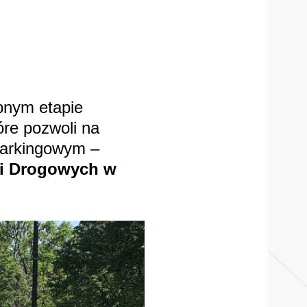
ępnym etapie
óre pozwoli na
 parkingowym –
ji Drogowych w