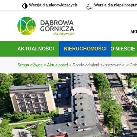
Wersja dla niedowidzących
Wersja dla niedowidzących
Wersja dla niepełnospr
PRZEJDŹ DO MENU GŁÓWNEGO
PRZEJDŹ DO WYSZUKIWARKI
PRZEJDŹ DO TREŚCI
AK
AKTUALNOŚCI
NIERUCHOMOŚCI
O MIEŚCIE
Strona główna
>
Aktualności
>
Rondo odmieni skrzyżowanie w Goł