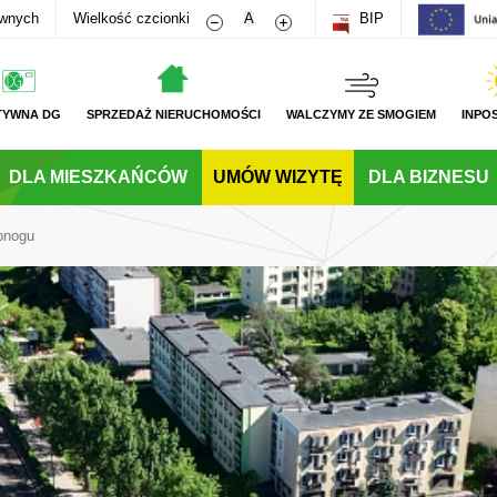
Zmniejsz rozmiar czcionki
Zwiększ rozmiar czcionki
awnych
Wielkość czcionki
A
BIP
TYWNA DG
SPRZEDAŻ NIERUCHOMOŚCI
WALCZYMY ZE SMOGIEM
INPO
DLA MIESZKAŃCÓW
UMÓW WIZYTĘ
DLA BIZNESU
onogu