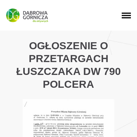
PRZEJDŹ DO MENU GŁÓWNEGO
PRZEJDŹ DO WYSZUKIWARKI
PRZEJDŹ DO TREŚCI
OGŁOSZENIE O
PRZETARGACH
ŁUSZCZAKA DW 790
POLCERA