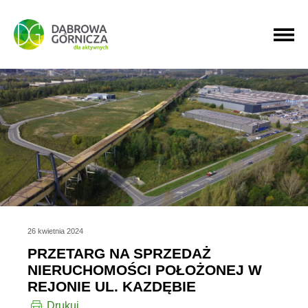
PRZEJDŹ DO MENU GŁÓWNEGO
PRZEJDŹ DO WYSZUKIWARKI
PRZEJDŹ DO TREŚCI
26 kwietnia 2024
PRZETARG NA SPRZEDAŻ
NIERUCHOMOŚCI POŁOŻONEJ W
REJONIE UL. KAZDĘBIE
Drukuj