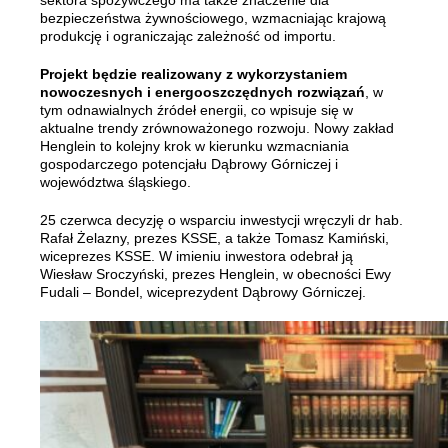
sektora spożywczego ma także znaczenie dla
bezpieczeństwa żywnościowego, wzmacniając krajową
produkcję i ograniczając zależność od importu.
Projekt będzie realizowany z wykorzystaniem
nowoczesnych i energooszczędnych rozwiązań
, w
tym odnawialnych źródeł energii, co wpisuje się w
aktualne trendy zrównoważonego rozwoju. Nowy zakład
Henglein to kolejny krok w kierunku wzmacniania
gospodarczego potencjału Dąbrowy Górniczej i
województwa śląskiego.
25 czerwca decyzję o wsparciu inwestycji wręczyli dr hab.
Rafał Żelazny, prezes KSSE, a także Tomasz Kamiński,
wiceprezes KSSE. W imieniu inwestora odebrał ją
Wiesław Sroczyński, prezes Henglein, w obecności Ewy
Fudali – Bondel, wiceprezydent Dąbrowy Górniczej.