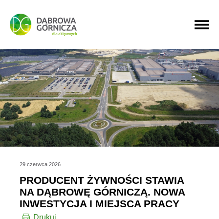
PRZEJDŹ DO MENU GŁÓWNEGO
PRZEJDŹ DO WYSZUKIWARKI
PRZEJDŹ DO TREŚCI
29 czerwca 2026
PRODUCENT ŻYWNOŚCI STAWIA
NA DĄBROWĘ GÓRNICZĄ. NOWA
INWESTYCJA I MIEJSCA PRACY
Drukuj