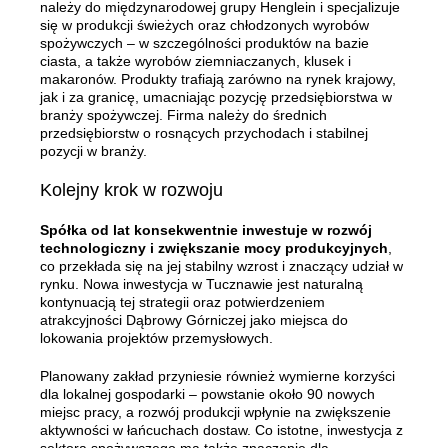
należy do międzynarodowej grupy Henglein i specjalizuje
się w produkcji świeżych oraz chłodzonych wyrobów
spożywczych – w szczególności produktów na bazie
ciasta, a także wyrobów ziemniaczanych, klusek i
makaronów. Produkty trafiają zarówno na rynek krajowy,
jak i za granicę, umacniając pozycję przedsiębiorstwa w
branży spożywczej. Firma należy do średnich
przedsiębiorstw o rosnących przychodach i stabilnej
pozycji w branży.
Kolejny krok w rozwoju
Spółka od lat konsekwentnie inwestuje w rozwój
technologiczny i zwiększanie mocy produkcyjnych
,
co przekłada się na jej stabilny wzrost i znaczący udział w
rynku. Nowa inwestycja w Tucznawie jest naturalną
kontynuacją tej strategii oraz potwierdzeniem
atrakcyjności Dąbrowy Górniczej jako miejsca do
lokowania projektów przemysłowych.
Planowany zakład przyniesie również wymierne korzyści
dla lokalnej gospodarki – powstanie około 90 nowych
miejsc pracy, a rozwój produkcji wpłynie na zwiększenie
aktywności w łańcuchach dostaw. Co istotne, inwestycja z