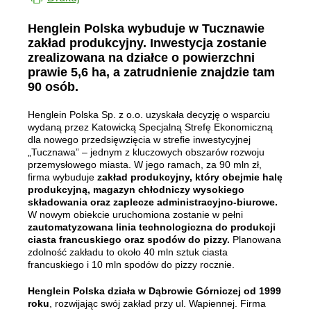
Henglein Polska wybuduje w Tucznawie
zakład produkcyjny. Inwestycja zostanie
zrealizowana na działce o powierzchni
prawie 5,6 ha, a zatrudnienie znajdzie tam
90 osób.
Henglein Polska Sp. z o.o. uzyskała decyzję o wsparciu
wydaną przez Katowicką Specjalną Strefę Ekonomiczną
dla nowego przedsięwzięcia w strefie inwestycyjnej
„Tucznawa” – jednym z kluczowych obszarów rozwoju
przemysłowego miasta. W jego ramach, za 90 mln zł,
firma wybuduje
zakład produkcyjny, który obejmie halę
produkcyjną, magazyn chłodniczy wysokiego
składowania oraz zaplecze administracyjno-biurowe.
W nowym obiekcie uruchomiona zostanie w pełni
zautomatyzowana linia technologiczna do produkcji
ciasta francuskiego oraz spodów do pizzy.
Planowana
zdolność zakładu to około 40 mln sztuk ciasta
francuskiego i 10 mln spodów do pizzy rocznie.
Henglein Polska działa w Dąbrowie Górniczej od 1999
roku
, rozwijając swój zakład przy ul. Wapiennej. Firma