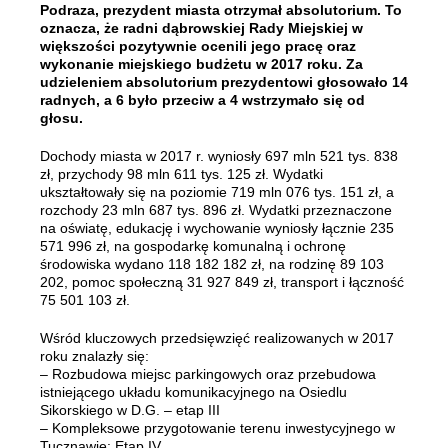
Podraza, prezydent miasta otrzymał absolutorium. To
oznacza, że radni dąbrowskiej Rady Miejskiej w
większości pozytywnie ocenili jego pracę oraz
wykonanie miejskiego budżetu w 2017 roku. Za
udzieleniem absolutorium prezydentowi głosowało 14
radnych, a 6 było przeciw a 4 wstrzymało się od
głosu.
Dochody miasta w 2017 r. wyniosły 697 mln 521 tys. 838
zł, przychody 98 mln 611 tys. 125 zł. Wydatki
ukształtowały się na poziomie 719 mln 076 tys. 151 zł, a
rozchody 23 mln 687 tys. 896 zł. Wydatki przeznaczone
na oświatę, edukację i wychowanie wyniosły łącznie 235
571 996 zł, na gospodarkę komunalną i ochronę
środowiska wydano 118 182 182 zł, na rodzinę 89 103
202, pomoc społeczną 31 927 849 zł, transport i łączność
75 501 103 zł.
Wśród kluczowych przedsięwzięć realizowanych w 2017
roku znalazły się:
– Rozbudowa miejsc parkingowych oraz przebudowa
istniejącego układu komunikacyjnego na Osiedlu
Sikorskiego w D.G. – etap III
– Kompleksowe przygotowanie terenu inwestycyjnego w
Tucznawie: Etap IV