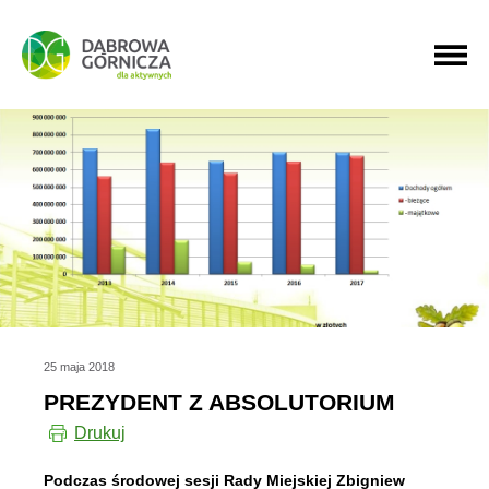
PRZEJDŹ DO MENU GŁÓWNEGO
PRZEJDŹ DO WYSZUKIWARKI
PRZEJDŹ DO TREŚCI
25 maja 2018
PREZYDENT Z ABSOLUTORIUM
Drukuj
Podczas środowej sesji Rady Miejskiej Zbigniew