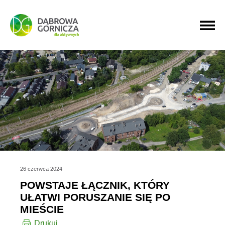
PRZEJDŹ DO MENU GŁÓWNEGO
PRZEJDŹ DO WYSZUKIWARKI
PRZEJDŹ DO TREŚCI
26 czerwca 2024
POWSTAJE ŁĄCZNIK, KTÓRY
UŁATWI PORUSZANIE SIĘ PO
MIEŚCIE
Drukuj