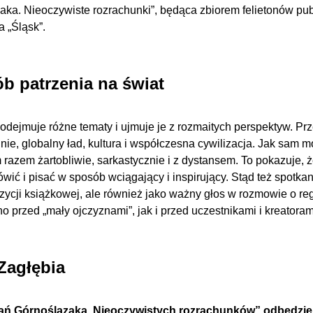
ka. Nieoczywiste rozrachunki”, będąca zbiorem felietonów pu
 „Śląsk”.
b patrzenia na świat
odejmuje różne tematy i ujmuje je z rozmaitych perspektyw. Prz
nie, globalny ład, kultura i współczesna cywilizacja. Jak sam mó
 razem żartobliwie, sarkastycznie i z dystansem. To pokazuje, 
ć i pisać w sposób wciągający i inspirujący. Stąd też spotkan
zycji książkowej, ale również jako ważny głos w rozmowie o regio
 przed „mały ojczyznami”, jak i przed uczestnikami i kreatora
Zagłębia
 Górnoślązaka. Nieoczywistych rozrachunków” odbędzie s