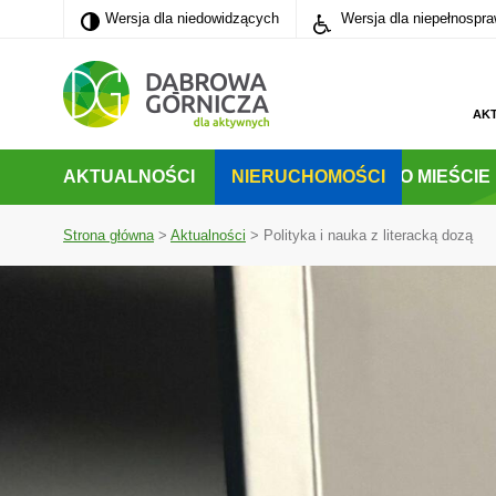
Wersja dla niedowidzących
Wersja dla niedowidzących
Wersja dla niepełnospr
PRZEJDŹ DO MENU GŁÓWNEGO
PRZEJDŹ DO WYSZUKIWARKI
PRZEJDŹ DO TREŚCI
AK
AKTUALNOŚCI
NIERUCHOMOŚCI
O MIEŚCIE
Strona główna
>
Aktualności
>
Polityka i nauka z literacką dozą