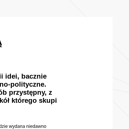
Ą
 idei, bacznie
o-polityczne.
ób przystępny, z
okół którego skupi
dzie wydana niedawno