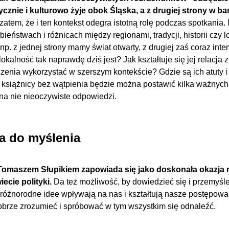
rycznie i kulturowo żyje obok Śląska, a z drugiej strony w bar
atem, że i ten kontekst odegra istotną rolę podczas spotkania
eństwach i różnicach między regionami, tradycji, historii czy 
 np. z jednej strony mamy świat otwarty, z drugiej zaś coraz in
lokalność tak naprawdę dziś jest? Jak kształtuje się jej relacja
zenia wykorzystać w szerszym kontekście? Gdzie są ich atuty i
książnicy bez wątpienia będzie można postawić kilka ważnych k
na nie nieoczywiste odpowiedzi.
da do myślenia
Tomaszem Słupikiem zapowiada się jako doskonała okazja n
iecie polityki.
Da też możliwość, by dowiedzieć się i przemyśl
 różnorodne idee wpływają na nas i kształtują nasze postępow
obrze zrozumieć i spróbować w tym wszystkim się odnaleźć.