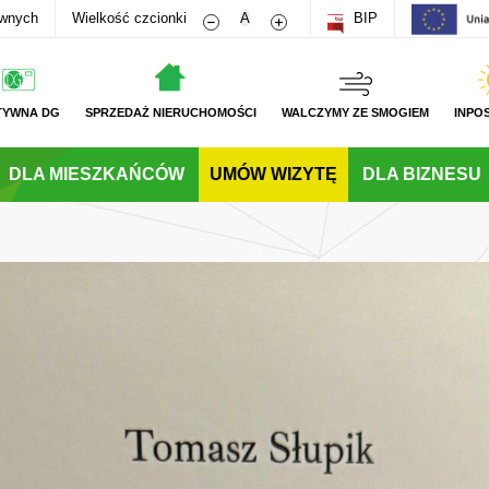
Zmniejsz rozmiar czcionki
Zwiększ rozmiar czcionki
awnych
Wielkość czcionki
A
BIP
TYWNA DG
SPRZEDAŻ NIERUCHOMOŚCI
WALCZYMY ZE SMOGIEM
INPO
DLA MIESZKAŃCÓW
UMÓW WIZYTĘ
DLA BIZNESU