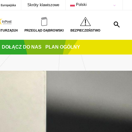
Polski
Skróty klawiszowe
STURZĄD24
PRZEGLĄD DĄBROWSKI
BEZPIECZEŃSTWO
DOŁĄCZ DO NAS
PLAN OGÓLNY