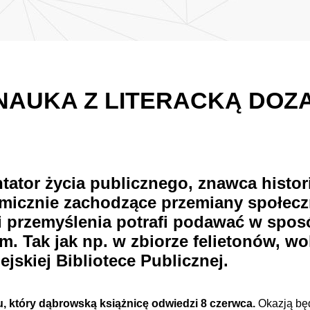
 NAUKA Z LITERACKĄ DOZ
ator życia publicznego, znawca historii
micznie zachodzące przemiany społeczn
 i przemyślenia potrafi podawać w spos
em. Tak jak np. w zbiorze felietonów, w
ejskiej Bibliotece Publicznej.
, który dąbrowską książnicę odwiedzi 8 czerwca.
Okazją bę