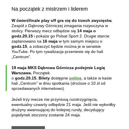
Na początek z mistrzem i liderem
W ćwierćfinale play off gra się do trzech zwycięstw.
Zespół z Dąbrowy Górniczej zmagania rozpoczyna w
stolicy. Pierwszy mecz odbędzie się
14 maja o
godz.20.15
i pokaże go Polsat Sport 2. Drugie starcie
zaplanowano na
16 maja
w tym samym miejscu o
godz.15
, a zobaczyć będzie można je w serwisie
YouTube. Po tym rywalizacja przeniesie się do hali
„Centrum”.
19 maja MKS Dąbrowa Górnicza podejmie Legię
Warszawa.
Początek
o
godz.20.15.
Bilety
dostępne
online
, a także w kasie
hali „Centrum” w dniu spotkania (droższe o 10 zł od
sprzedawanych internetowo).
Jeżeli trzy mecze nie przyniosą rozstrzygnięcia,
ewentualny czwarty odbędzie 21 maja. Jeśli nie wyłoniłby
drużyny awansującej do kolejnej rundy, decydujący
pojedynek stoczony zostanie 24 maja.