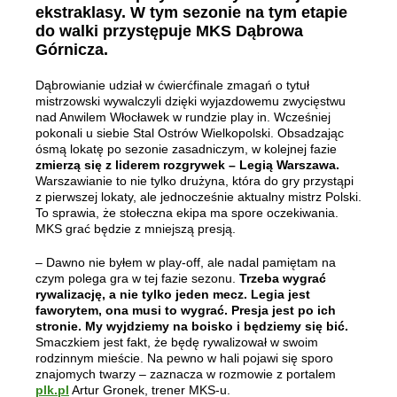
ekstraklasy. W tym sezonie na tym etapie
do walki przystępuje MKS Dąbrowa
Górnicza.
Dąbrowianie udział w ćwierćfinale zmagań o tytuł
mistrzowski wywalczyli dzięki wyjazdowemu zwycięstwu
nad Anwilem Włocławek w rundzie play in. Wcześniej
pokonali u siebie Stal Ostrów Wielkopolski. Obsadzając
ósmą lokatę po sezonie zasadniczym, w kolejnej fazie
zmierzą się z liderem rozgrywek – Legią Warszawa.
Warszawianie to nie tylko drużyna, która do gry przystąpi
z pierwszej lokaty, ale jednocześnie aktualny mistrz Polski.
To sprawia, że stołeczna ekipa ma spore oczekiwania.
MKS grać będzie z mniejszą presją.
– Dawno nie byłem w play-off, ale nadal pamiętam na
czym polega gra w tej fazie sezonu.
Trzeba wygrać
rywalizację, a nie tylko jeden mecz. Legia jest
faworytem, ona musi to wygrać. Presja jest po ich
stronie. My wyjdziemy na boisko i będziemy się bić.
Smaczkiem jest fakt, że będę rywalizował w swoim
rodzinnym mieście. Na pewno w hali pojawi się sporo
znajomych twarzy – zaznacza w rozmowie z portalem
plk.pl
Artur Gronek, trener MKS-u.