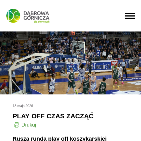
PRZEJDŹ DO MENU GŁÓWNEGO
PRZEJDŹ DO WYSZUKIWARKI
PRZEJDŹ DO TREŚCI
13 maja 2026
PLAY OFF CZAS ZACZĄĆ
Drukuj
Rusza runda play off koszykarskiej