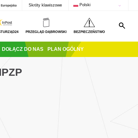
Polski
Skróty klawiszowe
STURZĄD24
PRZEGLĄD DĄBROWSKI
BEZPIECZEŃSTWO
DOŁĄCZ DO NAS
PLAN OGÓLNY
MPZP