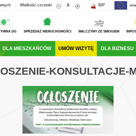
Zmniejsz rozmiar czcionki
Zwiększ rozmiar czcionki
awnych
Wielkość czcionki
A
BIP
TYWNA DG
SPRZEDAŻ NIERUCHOMOŚCI
WALCZYMY ZE SMOGIEM
INPO
DLA MIESZKAŃCÓW
UMÓW WIZYTĘ
DLA BIZNESU
OSZENIE-KONSULTACJE-