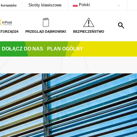
Polski
Skróty klawiszowe
STURZĄD24
PRZEGLĄD DĄBROWSKI
BEZPIECZEŃSTWO
DOŁĄCZ DO NAS
PLAN OGÓLNY