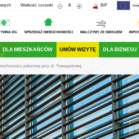
Zmniejsz rozmiar czcionki
Zwiększ rozmiar czcionki
awnych
Wielkość czcionki
A
BIP
TYWNA DG
SPRZEDAŻ NIERUCHOMOŚCI
WALCZYMY ZE SMOGIEM
INPO
DLA MIESZKAŃCÓW
UMÓW WIZYTĘ
DLA BIZNESU
eruchomości położonej przy ul. Transportowej