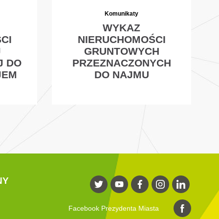
Komunikaty
WYKAZ
CI
NIERUCHOMOŚCI
J
GRUNTOWYCH
J DO
PRZEZNACZONYCH
JEM
DO NAJMU
NY
Facebook Prezydenta Miasta