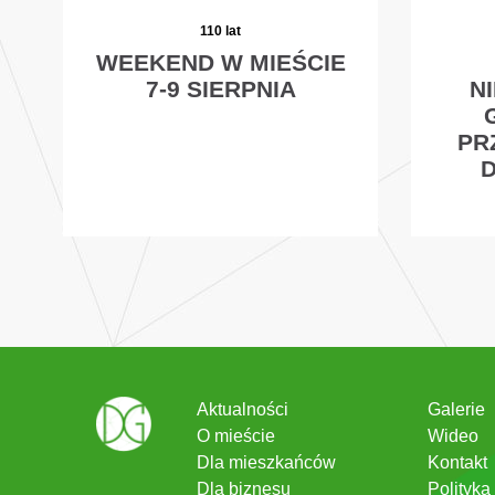
110 lat
WEEKEND W MIEŚCIE
7-9 SIERPNIA
N
PR
Aktualności
Galerie
O mieście
Wideo
Dla mieszkańców
Kontakt
Dla biznesu
Polityka