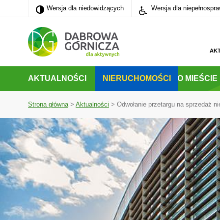
Wersja dla niedowidzących
Wersja dla niedowidzących
Wersja dla niepełnospr
PRZEJDŹ DO MENU GŁÓWNEGO
PRZEJDŹ DO WYSZUKIWARKI
PRZEJDŹ DO TREŚCI
AK
AKTUALNOŚCI
NIERUCHOMOŚCI
O MIEŚCIE
Strona główna
>
Aktualności
>
Odwołanie przetargu na sprzedaż ni