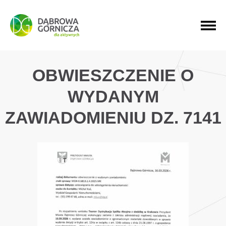
PRZEJDŹ DO MENU GŁÓWNEGO
PRZEJDŹ DO WYSZUKIWARKI
PRZEJDŹ DO TREŚCI
OBWIESZCZENIE O
WYDANYM
ZAWIADOMIENIU DZ. 7141