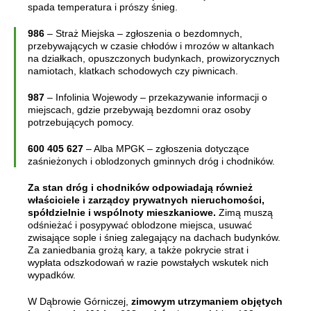
spada temperatura i prószy śnieg.
986
– Straż Miejska – zgłoszenia o bezdomnych,
przebywających w czasie chłodów i mrozów w altankach
na działkach, opuszczonych budynkach, prowizorycznych
namiotach, klatkach schodowych czy piwnicach.
987
– Infolinia Wojewody – przekazywanie informacji o
miejscach, gdzie przebywają bezdomni oraz osoby
potrzebujących pomocy.
600 405 627
– Alba MPGK – zgłoszenia dotyczące
zaśnieżonych i oblodzonych gminnych dróg i chodników.
Za stan dróg i chodników odpowiadają również
właściciele i zarządcy prywatnych nieruchomości,
spółdzielnie i wspólnoty mieszkaniowe.
Zimą muszą
odśnieżać i posypywać oblodzone miejsca, usuwać
zwisające sople i śnieg zalegający na dachach budynków.
Za zaniedbania grożą kary, a także pokrycie strat i
wypłata odszkodowań w razie powstałych wskutek nich
wypadków.
W Dąbrowie Górniczej,
zimowym utrzymaniem objętych