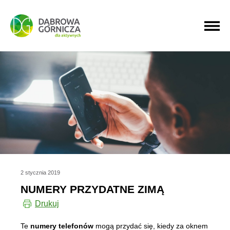
PRZEJDŹ DO MENU GŁÓWNEGO
PRZEJDŹ DO WYSZUKIWARKI
PRZEJDŹ DO TREŚCI
2 stycznia 2019
NUMERY PRZYDATNE ZIMĄ
Drukuj
Te
numery telefonów
mogą przydać się, kiedy za oknem