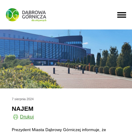
PRZEJDŹ DO MENU GŁÓWNEGO
PRZEJDŹ DO WYSZUKIWARKI
PRZEJDŹ DO TREŚCI
7 sierpnia 2024
NAJEM
Drukuj
Prezydent Miasta Dąbrowy Górniczej informuje, że