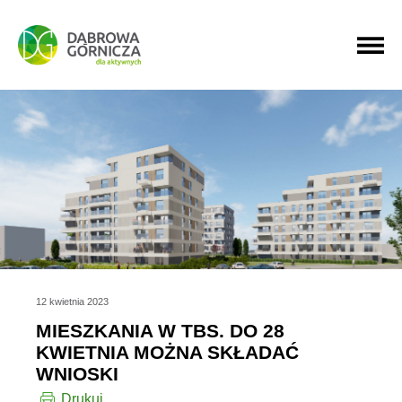
PRZEJDŹ DO MENU GŁÓWNEGO
PRZEJDŹ DO WYSZUKIWARKI
PRZEJDŹ DO TREŚCI
12 kwietnia 2023
MIESZKANIA W TBS. DO 28
KWIETNIA MOŻNA SKŁADAĆ
WNIOSKI
Drukuj