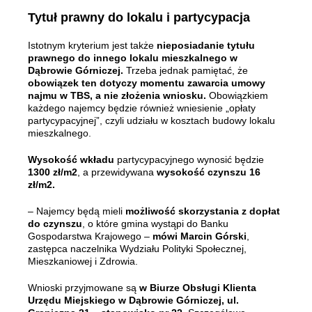
Tytuł prawny do lokalu i partycypacja
Istotnym kryterium jest także
nieposiadanie tytułu
prawnego do innego lokalu mieszkalnego w
Dąbrowie Górniczej.
Trzeba jednak pamiętać, że
obowiązek ten dotyczy momentu zawarcia umowy
najmu w TBS, a nie złożenia wniosku.
Obowiązkiem
każdego najemcy będzie również wniesienie „opłaty
partycypacyjnej”, czyli udziału w kosztach budowy lokalu
mieszkalnego.
Wysokość wkładu
partycypacyjnego wynosić będzie
1300 zł/m2
, a przewidywana
wysokość czynszu 16
zł/m2.
– Najemcy będą mieli
możliwość skorzystania z dopłat
do czynszu
, o które gmina wystąpi do Banku
Gospodarstwa Krajowego –
mówi Marcin Górski
,
zastępca naczelnika Wydziału Polityki Społecznej,
Mieszkaniowej i Zdrowia.
Wnioski przyjmowane są
w Biurze Obsługi Klienta
Urzędu Miejskiego w Dąbrowie Górniczej, ul.