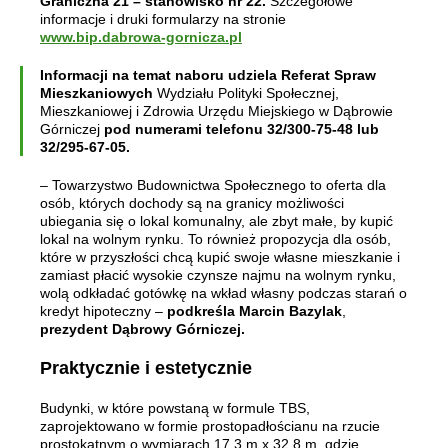
Graniczna 21 – stanowisko nr 22.
Szczegółowe
informacje i druki formularzy na stronie
www.bip.dabrowa-gornicza.pl
Informacji na temat naboru udziela Referat Spraw
Mieszkaniowych
Wydziału Polityki Społecznej,
Mieszkaniowej i Zdrowia Urzędu Miejskiego w Dąbrowie
Górniczej
pod numerami telefonu 32/300-75-48 lub
32/295-67-05.
– Towarzystwo Budownictwa Społecznego to oferta dla
osób, których dochody są na granicy możliwości
ubiegania się o lokal komunalny, ale zbyt małe, by kupić
lokal na wolnym rynku. To również propozycja dla osób,
które w przyszłości chcą kupić swoje własne mieszkanie i
zamiast płacić wysokie czynsze najmu na wolnym rynku,
wolą odkładać gotówkę na wkład własny podczas starań o
kredyt hipoteczny –
podkreśla Marcin Bazylak
,
prezydent Dąbrowy Górniczej.
Praktycznie i estetycznie
Budynki, w które powstaną w formule TBS,
zaprojektowano w formie prostopadłościanu na rzucie
prostokątnym o wymiarach 17,3 m x 32,8 m, gdzie