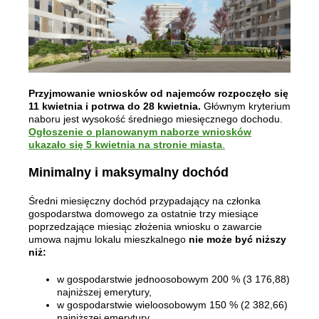
Przyjmowanie wniosków od najemców rozpoczęło się
11 kwietnia i potrwa do 28 kwietnia.
Głównym kryterium
naboru jest wysokość średniego miesięcznego dochodu.
Ogłoszenie o planowanym naborze wniosków
ukazało się 5 kwietnia na stronie miasta
.
Minimalny i maksymalny dochód
Średni miesięczny dochód przypadający na członka
gospodarstwa domowego za ostatnie trzy miesiące
poprzedzające miesiąc złożenia wniosku o zawarcie
umowa najmu lokalu mieszkalnego
nie może być niższy
niż:
w gospodarstwie jednoosobowym 200 % (3 176,88)
najniższej emerytury,
w gospodarstwie wieloosobowym 150 % (2 382,66)
najniższej emerytury,