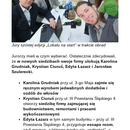
Jury szóstej edycji „Lokalu na start” w trakcie obrad
Jurorzy mieli w czym wybierać. Ostatecznie zdecydowali,
że
w nowych siedzibach swoje firmy ulokują Karolina
Grudniak, Krystian Ciuruś, Edyta Łazarz i Jarosław
Szulerecki.
Karolina Grudniak
przy ul. 3-go Maja
zajmie się
ręcznym wyrobem jedwabnych dodatków i
ozdób do włosów
Krystian Ciuruś
przy ul. III Powstania Śląskiego 4
otworzy
siedzibę firmy zajmującej się
budownictwem, remontami i pracami
wykończeniowymi
Edyta Łazarz
w tym samym budynku – przy ul. III
Powstania Śląskiego 4, przygotuje
escape room
,
czyli miejsce, z którego trzeba się „wydostać”, a