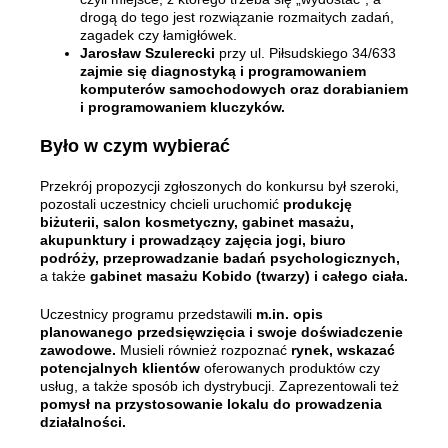
drogą do tego jest rozwiązanie rozmaitych zadań,
zagadek czy łamigłówek.
Jarosław Szulerecki
przy ul. Piłsudskiego 34/633
zajmie się diagnostyką i programowaniem
komputerów samochodowych oraz dorabianiem
i programowaniem kluczyków.
Było w czym wybierać
Przekrój propozycji zgłoszonych do konkursu był szeroki,
pozostali uczestnicy chcieli uruchomić
produkcję
biżuterii, salon kosmetyczny, gabinet masażu,
akupunktury i prowadzący zajęcia jogi, biuro
podróży, przeprowadzanie badań psychologicznych,
a także
gabinet masażu Kobido (twarzy) i całego ciała.
Uczestnicy programu przedstawili
m.in. opis
planowanego przedsięwzięcia i swoje doświadczenie
zawodowe.
Musieli również rozpoznać
rynek, wskazać
potencjalnych klientów
oferowanych produktów czy
usług, a także sposób ich dystrybucji. Zaprezentowali też
pomysł na przystosowanie lokalu do prowadzenia
działalności.