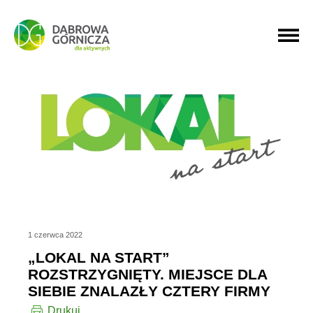
PRZEJDŹ DO MENU GŁÓWNEGO
PRZEJDŹ DO WYSZUKIWARKI
PRZEJDŹ DO TREŚCI
1 czerwca 2022
„LOKAL NA START”
ROZSTRZYGNIĘTY. MIEJSCE DLA
SIEBIE ZNALAZŁY CZTERY FIRMY
Drukuj