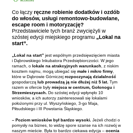
Co łączy
ręczne robienie dodatków i ozdób
do włosów, usługi remontowo-budowlane,
escape room i motoryzację?
Przedstawiciele tych branż zwyciężyli w
szóstej edycji miejskiego programu
„Lokal na
start”.
„Lokal na start”
jest wspólnym przedsięwzięciem miasta
i Dąbrowskiego Inkubatora Przedsiębiorczości. W jego
ramach, o
lokale na atrakcyjnych warunkach
, z niskim
kosztem najmu, mogą ubiegać się
małe i mikro firmy
,
które w Dąbrowie Górniczej
rozpoczynają działalność
gospodarczą
lub prowadzą ją nie dłużej niż 5 lat.
Tym
razem w ofercie były
miejsca w centrum, Gołonogu i
Strzemieszycach.
Do szóstej edycji wpłynęło 10
wniosków, a ich autorzy zainteresowali się lokalami
położonymi przy ul. Wyszyńskiego, 3-go Maja,
Piłsudskiego i III Powstania Śląskiego.
– Poziom wniosków był bardzo wysoki.
Jeżeli chodzi o
pomysły na biznes, to widzę spore szanse na ich rozwój w
naszym mieście. Była to bardzo ciekawa edycja –
ocenia