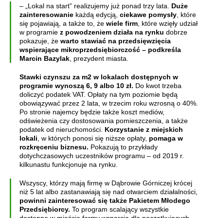
– „Lokal na start” realizujemy już ponad trzy lata.
Duże
zainteresowanie
każdą edycją,
ciekawe pomysły
, które
się pojawiają, a także to, że
wiele firm
, które wzięły udział
w programie
z powodzeniem działa na rynku
dobrze
pokazuje, że
warto stawiać na przedsięwzięcia
wspierające mikroprzedsiębiorczość – podkreśla
Marcin Bazylak
, prezydent miasta.
Stawki czynszu za m2 w lokalach dostępnych w
programie wynoszą 6, 9 albo 10 zł.
Do kwot trzeba
doliczyć podatek VAT. Opłaty na tym poziomie będą
obowiązywać przez 2 lata, w trzecim roku wzrosną o 40%.
Po stronie najemcy będzie także koszt mediów,
odświeżenia czy dostosowania pomieszczenia, a także
podatek od nieruchomości.
Korzystanie z miejskich
lokali
, w których ponosi się niższe opłaty,
pomaga w
rozkręceniu biznesu.
Pokazują to przykłady
dotychczasowych uczestników programu – od 2019 r.
kilkunastu funkcjonuje na rynku.
Wszyscy, którzy mają firmę w Dąbrowie Górniczej krócej
niż 5 lat albo zastanawiają się nad otwarciem działalności,
powinni zainteresować się także Pakietem Młodego
Przedsiębiorcy.
To program scalający wszystkie