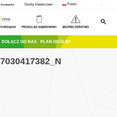
Polski
Skróty klawiszowe
STURZĄD24
PRZEGLĄD DĄBROWSKI
BEZPIECZEŃSTWO
DOŁĄCZ DO NAS
PLAN OGÓLNY
97030417382_N