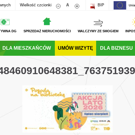
Zmniejsz rozmiar czcionki
Zwiększ rozmiar czcionki
awnych
Wielkość czcionki
A
BIP
TYWNA DG
SPRZEDAŻ NIERUCHOMOŚCI
WALCZYMY ZE SMOGIEM
INPO
DLA MIESZKAŃCÓW
UMÓW WIZYTĘ
DLA BIZNESU
48460910648381_76375193