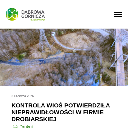
PRZEJDŹ DO MENU GŁÓWNEGO
PRZEJDŹ DO WYSZUKIWARKI
PRZEJDŹ DO TREŚCI
3 czerwca 2026
KONTROLA WIOŚ POTWIERDZIŁA
NIEPRAWIDŁOWOŚCI W FIRMIE
DROBIARSKIEJ
Drukuj