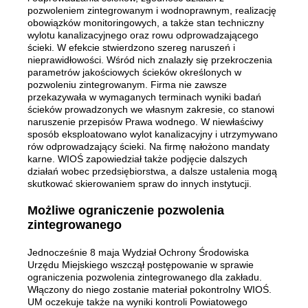
pozwoleniem zintegrowanym i wodnoprawnym, realizację
obowiązków monitoringowych, a także stan techniczny
wylotu kanalizacyjnego oraz rowu odprowadzającego
ścieki. W efekcie stwierdzono szereg naruszeń i
nieprawidłowości. Wśród nich znalazły się przekroczenia
parametrów jakościowych ścieków określonych w
pozwoleniu zintegrowanym. Firma nie zawsze
przekazywała w wymaganych terminach wyniki badań
ścieków prowadzonych we własnym zakresie, co stanowi
naruszenie przepisów Prawa wodnego. W niewłaściwy
sposób eksploatowano wylot kanalizacyjny i utrzymywano
rów odprowadzający ścieki. Na firmę nałożono mandaty
karne. WIOŚ zapowiedział także podjęcie dalszych
działań wobec przedsiębiorstwa, a dalsze ustalenia mogą
skutkować skierowaniem spraw do innych instytucji.
Możliwe ograniczenie pozwolenia
zintegrowanego
Jednocześnie 8 maja Wydział Ochrony Środowiska
Urzędu Miejskiego wszczął postępowanie w sprawie
ograniczenia pozwolenia zintegrowanego dla zakładu.
Włączony do niego zostanie materiał pokontrolny WIOŚ.
UM oczekuje także na wyniki kontroli Powiatowego