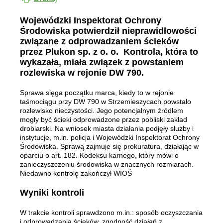
Wojewódzki Inspektorat Ochrony
Środowiska potwierdził nieprawidłowości
związane z odprowadzaniem ścieków
przez Plukon sp. z o. o. Kontrola, która to
wykazała, miała związek z powstaniem
rozlewiska w rejonie DW 790.
Sprawa sięga początku marca, kiedy to w rejonie
taśmociągu przy DW 790 w Strzemieszycach powstało
rozlewisko nieczystości. Jego potencjalnym źródłem
mogły być ścieki odprowadzone przez pobliski zakład
drobiarski. Na wniosek miasta działania podjęły służby i
instytucje, m.in. policja i Wojewódzki Inspektorat Ochrony
Środowiska. Sprawą zajmuje się prokuratura, działając w
oparciu o art. 182. Kodeksu karnego, który mówi o
zanieczyszczeniu środowiska w znacznych rozmiarach.
Niedawno kontrolę zakończył WIOŚ
Wyniki kontroli
W trakcie kontroli sprawdzono m.in.: sposób oczyszczania
i odprowadzania ścieków, zgodność działań z