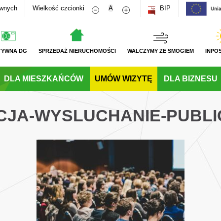
Zmniejsz rozmiar czcionki
Zwiększ rozmiar czcionki
awnych
Wielkość czcionki
A
BIP
TYWNA DG
SPRZEDAŻ NIERUCHOMOŚCI
WALCZYMY ZE SMOGIEM
INPO
DLA MIESZKAŃCÓW
UMÓW WIZYTĘ
DLA BIZNESU
CJA-WYSLUCHANIE-PUBLI