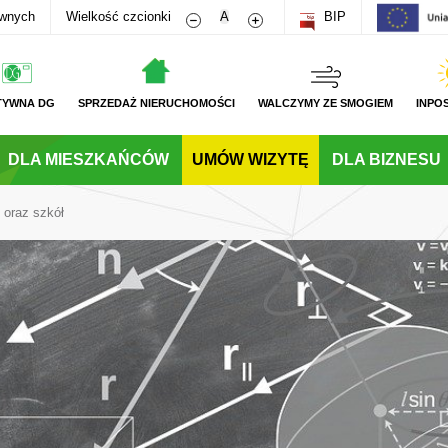
Zmniejsz rozmiar czcionki
Zwiększ rozmiar czcionki
awnych
Wielkość czcionki
A
BIP
TYWNA DG
SPRZEDAŻ NIERUCHOMOŚCI
WALCZYMY ZE SMOGIEM
INPO
DLA MIESZKAŃCÓW
UMÓW WIZYTĘ
DLA BIZNESU
 oraz szkół