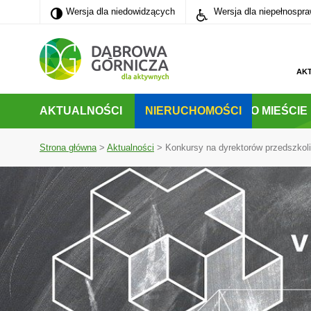
Wersja dla niedowidzących
Wersja dla niedowidzących
Wersja dla niepełnospr
PRZEJDŹ DO MENU GŁÓWNEGO
PRZEJDŹ DO WYSZUKIWARKI
PRZEJDŹ DO TREŚCI
AK
AKTUALNOŚCI
NIERUCHOMOŚCI
O MIEŚCIE
Strona główna
>
Aktualności
>
Konkursy na dyrektorów przedszkoli