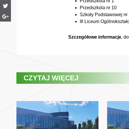
Przedszkola nr 1
Przedszkola nr 10
Szkoły Podstawowej nr
III Liceum Ogólnokszta
Szczegółowe informacje
, d
CZYTAJ WIĘCEJ