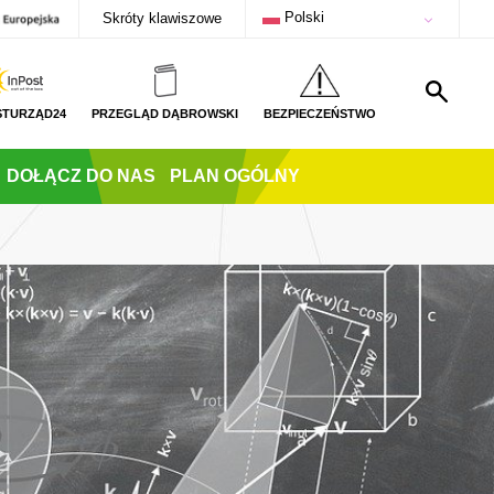
Polski
Skróty klawiszowe
STURZĄD24
PRZEGLĄD DĄBROWSKI
BEZPIECZEŃSTWO
DOŁĄCZ DO NAS
PLAN OGÓLNY