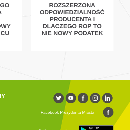
EGO
ROZSZERZONA
A
ODPOWIEDZIALNOŚĆ
PRODUCENTA I
OWY
DLACZEGO ROP TO
RCU
NIE NOWY PODATEK
NY
Facebook Prezydenta Miasta