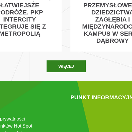
ŁATWIEJSZE
PRZEMYSŁOW
PODRÓŻE. PKP
DZIEDZICTW
INTERCITY
ZAGŁĘBIA I
NTEGRUJE SIĘ Z
MIĘDZYNAROD
METROPOLIĄ
KAMPUS W SE
DĄBROWY
WIĘCEJ
PUNKT INFORMACYJ
 prywatności
nktów Hot Spot