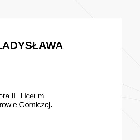
WŁADYSŁAWA
ra III Liceum
owie Górniczej.