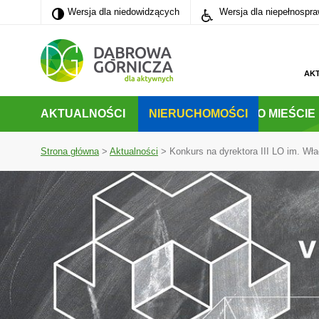
Wersja dla niedowidzących
Wersja dla niedowidzących
Wersja dla niepełnospr
PRZEJDŹ DO MENU GŁÓWNEGO
PRZEJDŹ DO WYSZUKIWARKI
PRZEJDŹ DO TREŚCI
AK
AKTUALNOŚCI
NIERUCHOMOŚCI
O MIEŚCIE
Strona główna
>
Aktualności
>
Konkurs na dyrektora III LO im. Wł