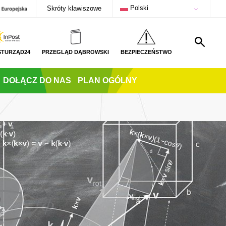
Polski
Skróty klawiszowe
STURZĄD24
PRZEGLĄD DĄBROWSKI
BEZPIECZEŃSTWO
DOŁĄCZ DO NAS
PLAN OGÓLNY