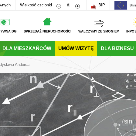
Zmniejsz rozmiar czcionki
Zwiększ rozmiar czcionki
awnych
Wielkość czcionki
A
BIP
TYWNA DG
SPRZEDAŻ NIERUCHOMOŚCI
WALCZYMY ZE SMOGIEM
INPO
DLA MIESZKAŃCÓW
UMÓW WIZYTĘ
DLA BIZNESU
adysława Andersa