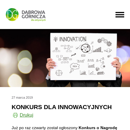
PRZEJDŹ DO MENU GŁÓWNEGO
PRZEJDŹ DO WYSZUKIWARKI
PRZEJDŹ DO TREŚCI
27 marca 2019
KONKURS DLA INNOWACYJNYCH
Drukuj
Już po raz czwarty został ogłoszony
Konkurs o Nagrodę