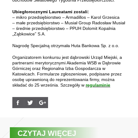
obchodów Światowego Tygodnia Przedsiębiorczości.
Ubiegłorocznymi Laureatami zostali:
– mikro przedsiębiorstwo – Armadillos – Karol Grzesica
– małe przedsiębiorstwo – Musiał Group Radosław Musiał
– średnie przedsiębiorstwo – PPUH Dolomit Kopalnia
„Ząbkowice” S.A.
Nagrodę Specjalną otrzymała Huta Bankowa Sp. z o.o.
Organizatorem konkursu jest dąbrowski Urząd Miejski, a
partnerami merytorycznymi Akademia WSB w Dąbrowie
Górniczej oraz Regionalna Izba Gospodarcza w
Katowicach. Formularze zgłoszeniowe, podpisane przez
osobę uprawnioną do reprezentowania firmy, można
składać do 25 września. Szczegóły w
regulaminie
CZYTAJ WIĘCEJ