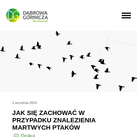
PRZEJDŹ DO MENU GŁÓWNEGO
PRZEJDŹ DO WYSZUKIWARKI
PRZEJDŹ DO TREŚCI
2 września 2024
JAK SIĘ ZACHOWAĆ W
PRZYPADKU ZNALEZIENIA
MARTWYCH PTAKÓW
Drukuj