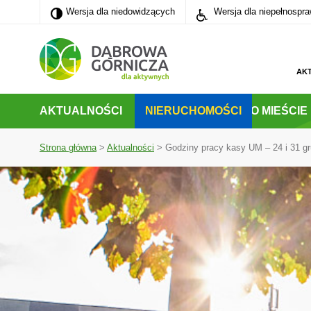
Wersja dla niedowidzących
Wersja dla niedowidzących
Wersja dla niepełnospr
PRZEJDŹ DO MENU GŁÓWNEGO
PRZEJDŹ DO WYSZUKIWARKI
PRZEJDŹ DO TREŚCI
AK
AKTUALNOŚCI
NIERUCHOMOŚCI
O MIEŚCIE
Strona główna
>
Aktualności
>
Godziny pracy kasy UM – 24 i 31 gr