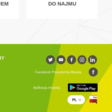
JEM
DO NAJMU
NY
Facebook Prezydenta Miasta
Aplikacja miejska
PL