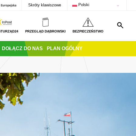
Polski
Skróty klawiszowe
STURZĄD24
PRZEGLĄD DĄBROWSKI
BEZPIECZEŃSTWO
DOŁĄCZ DO NAS
PLAN OGÓLNY