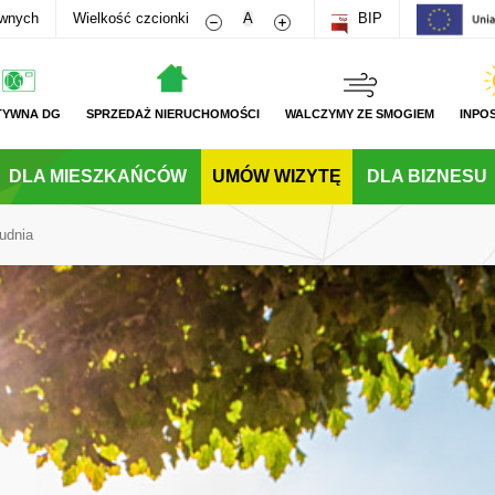
Zmniejsz rozmiar czcionki
Zwiększ rozmiar czcionki
awnych
Wielkość czcionki
A
BIP
TYWNA DG
SPRZEDAŻ NIERUCHOMOŚCI
WALCZYMY ZE SMOGIEM
INPO
DLA MIESZKAŃCÓW
UMÓW WIZYTĘ
DLA BIZNESU
udnia