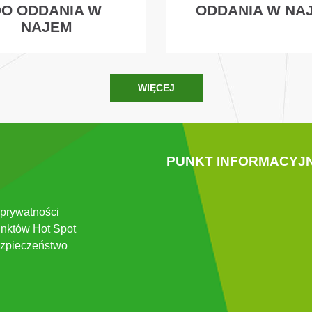
DO ODDANIA W
ODDANIA W NA
NAJEM
WIĘCEJ
PUNKT INFORMACYJ
 prywatności
nktów Hot Spot
zpieczeństwo