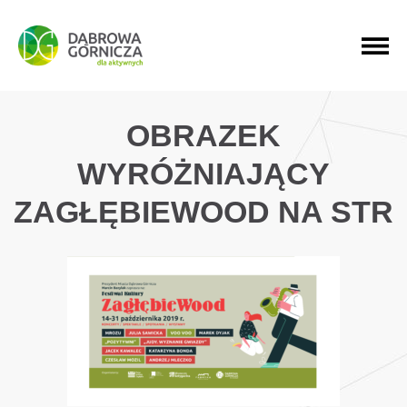
PRZEJDŹ DO MENU GŁÓWNEGO
PRZEJDŹ DO WYSZUKIWARKI
PRZEJDŹ DO TREŚCI
OBRAZEK
WYRÓŻNIAJĄCY
ZAGŁĘBIEWOOD NA STR