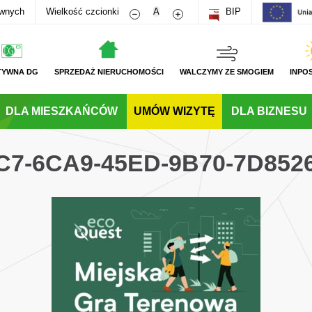
Zmniejsz rozmiar czcionki
Zwiększ rozmiar czcionki
awnych
Wielkość czcionki
A
BIP
TYWNA DG
SPRZEDAŻ NIERUCHOMOŚCI
WALCZYMY ZE SMOGIEM
INPO
DLA MIESZKAŃCÓW
UMÓW WIZYTĘ
DLA BIZNESU
C7-6CA9-45ED-9B70-7D852