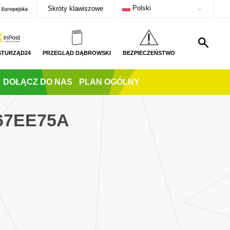
Polski
Skróty klawiszowe
STURZĄD24
PRZEGLĄD DĄBROWSKI
BEZPIECZEŃSTWO
DOŁĄCZ DO NAS
PLAN OGÓLNY
67EE75A