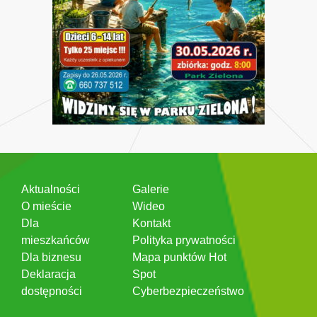
Aktualności
Galerie
O mieście
Wideo
Dla
Kontakt
mieszkańców
Polityka prywatności
Dla biznesu
Mapa punktów Hot
Deklaracja
Spot
dostępności
Cyberbezpieczeństwo