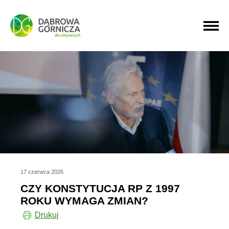
PRZEJDŹ DO MENU GŁÓWNEGO
PRZEJDŹ DO WYSZUKIWARKI
PRZEJDŹ DO TREŚCI
17 czerwca 2026
CZY KONSTYTUCJA RP Z 1997
ROKU WYMAGA ZMIAN?
Drukuj