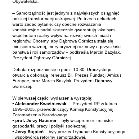
Obywatelska.
– Samorządność jest jednym z największych osiągnięć
polskiej transformacji ustrojowej. Po trzech dekadach
warto zadać pytanie, czy obecne rozwiązania
konstytucyjne nadal skutecznie gwarantują lokalnym
wspólnotom realny wpływ na rozwój swoich miast i
regionów. Chcemy, aby Dąbrowa Górnicza stała się
miejscem ważnej, merytorycznej rozmowy o przyszłości
państwa i roli samorządów – podkreśla Marcin Bazylak,
Prezydent Dąbrowy Górniczej.
Debata rozpocznie się o godz. 10.30. Uroczystego
otwarcia dokonają Ireneusz Bil, Prezes Fundacji Amicus
Europae, oraz Marcin Bazylak, Prezydent Dąbrowy
Górniczej.
W pierwszej części wydarzenia wystąpią:
• Aleksander Kwaśniewski
– Prezydent RP w latach
1995–2005, przewodniczący Komisji Konstytucyjnej
Zgromadzenia Narodowego,
• prof. Jerzy Hausner
– były wicepremier i minister
gospodarki, pracy i polityki społecznej,
• Jerzy Stępień
– były prezes Trybunału Konstytucyjnego
i współtwórca reformy samorządowej,