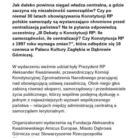
Jak daleko powinna sięgać władza centralna, a gdzie
zaczyna się niezależność samorządów? Czy po
niemal 30 latach obowiązywania Konstytucji RP
polskie samorządy są wystarczająco chronione przed
centralizacją państwa? Na te pytania odpowiedzą
uczestnicy „III Debaty o Konstytucji RP: Ile
samorządności, ile centralizacji? Czy Konstytucja RP
z 1997 roku wymaga zmian?”, która odbędzie się 18
czerwca w Pałacu Kultury Zagłębia w Dąbrowie
Górniczej.
W wydarzeniu weźmie udział były Prezydent RP
Aleksander Kwaśniewski, przewodniczący Komisji
Konstytucyjnej Zgromadzenia Narodowego pracującej
nad obowiązującą ustawą zasadniczą. Obok niego głos
zabiorą również eksperci, samorządowcy i przedstawiciele
życia publicznego, którzy wspólnie podejmą dyskusję o
jednym z najważniejszych wyzwań współczesnego
państwa – relacjach między administracją centralną a
samorządem terytorialnym.
Organizatorami wydarzenia są Fundacja Aleksandra
Kwaśniewskiego Amicus Europae, Miasto Dąbrowa
Górnicza oraz Stowarzyszenie Rzeczpospolita