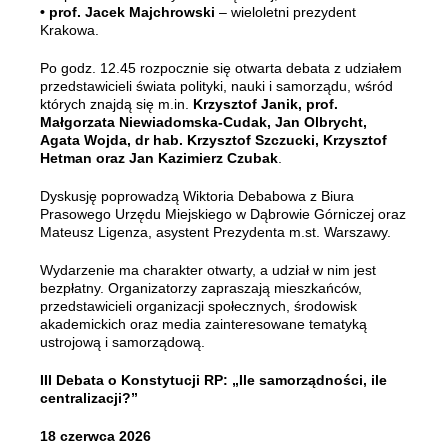
• prof. Jacek Majchrowski
– wieloletni prezydent
Krakowa.
Po godz. 12.45 rozpocznie się otwarta debata z udziałem
przedstawicieli świata polityki, nauki i samorządu, wśród
których znajdą się m.in.
Krzysztof Janik, prof.
Małgorzata Niewiadomska-Cudak, Jan Olbrycht,
Agata Wojda, dr hab. Krzysztof Szczucki, Krzysztof
Hetman oraz Jan Kazimierz Czubak
.
Dyskusję poprowadzą Wiktoria Debabowa z Biura
Prasowego Urzędu Miejskiego w Dąbrowie Górniczej oraz
Mateusz Ligenza, asystent Prezydenta m.st. Warszawy.
Wydarzenie ma charakter otwarty, a udział w nim jest
bezpłatny. Organizatorzy zapraszają mieszkańców,
przedstawicieli organizacji społecznych, środowisk
akademickich oraz media zainteresowane tematyką
ustrojową i samorządową.
III Debata o Konstytucji RP: „Ile samorządności, ile
centralizacji?”
18 czerwca 2026