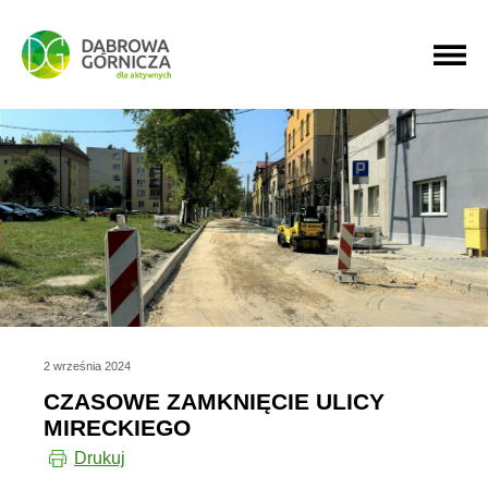
PRZEJDŹ DO MENU GŁÓWNEGO
PRZEJDŹ DO WYSZUKIWARKI
PRZEJDŹ DO TREŚCI
2 września 2024
CZASOWE ZAMKNIĘCIE ULICY
MIRECKIEGO
Drukuj