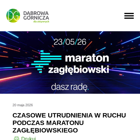
PRZEJDŹ DO MENU GŁÓWNEGO
PRZEJDŹ DO WYSZUKIWARKI
PRZEJDŹ DO TREŚCI
20 maja 2026
CZASOWE UTRUDNIENIA W RUCHU
PODCZAS MARATONU
ZAGŁĘBIOWSKIEGO
Drukuj