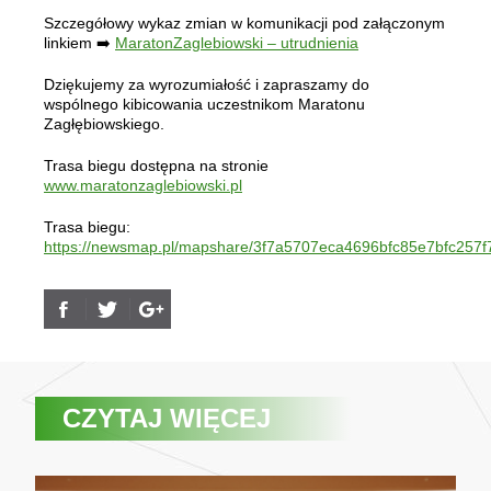
Szczegółowy wykaz zmian w komunikacji pod załączonym
linkiem ➡️
MaratonZaglebiowski – utrudnienia
Dziękujemy za wyrozumiałość i zapraszamy do
wspólnego kibicowania uczestnikom Maratonu
Zagłębiowskiego.
Trasa biegu dostępna na stronie
www.maratonzaglebiowski.pl
Trasa biegu:
https://newsmap.pl/mapshare/3f7a5707eca4696bfc85e7bfc257f
CZYTAJ WIĘCEJ