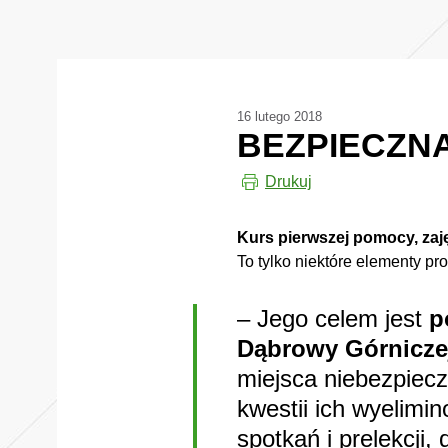
16 lutego 2018
BEZPIECZN
Drukuj
Kurs pierwszej pomocy, zaj
To tylko niektóre elementy p
– Jego celem jest
p
Dąbrowy Górnicze
miejsca niebezpiec
kwestii ich wyelimi
spotkań i prelekcji