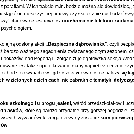
 parafiami. W ich trakcie m.in. będzie można się dowiedzieć, jak
dstąpić od niekorzystnej umowy czy skutecznie dochodzić swyc
owy” planowane jest również
uruchomienie
telefonu zaufania
 psychologiem.
kolejną odsłonę akcji
„Bezpieczna dąbrowianka”
, czyli bezp
też bardzo ważnego zagadnienia związanego z tym sezonem, cz
eń i pokazów, nad Pogorią III zorganizuje dąbrowska sekcja Wo
owane jest także opublikowanie mapy najniebezpieczniejszyc
 dochodzi do wypadków i gdzie zdecydowanie nie należy się ką
ch
w zielonych dzielnicach
,
nie zabraknie tematyki dotyczą
oku szkolnego i u progu jesieni
, wśród przedszkolaków i uc
odblasków
, które są bardzo przydatne przy gorszej pogodzie i
pierwszych wywiadówek, zorganizowany zostanie
kurs pierwsze
orów
.