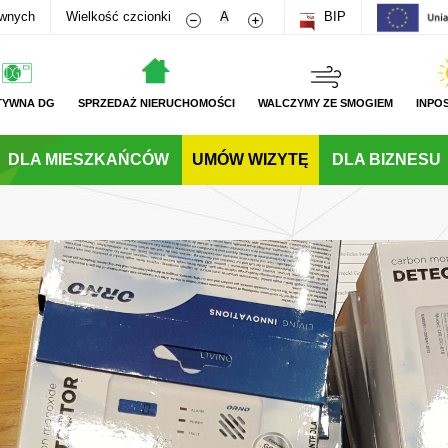
Zmniejsz rozmiar czcionki
Zwiększ rozmiar czcionki
awnych
Wielkość czcionki
A
BIP
TYWNA DG
SPRZEDAŻ NIERUCHOMOŚCI
WALCZYMY ZE SMOGIEM
INPO
DLA MIESZKAŃCÓW
UMÓW WIZYTĘ
DLA BIZNESU