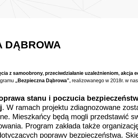
A DĄBROWA
ęcia z samoobrony, przeciwdziałanie uzależnieniom, akcja 
rogramu
„Bezpieczna Dąbrowa”,
realizowanego w 2018r. w nas
oprawa stanu i poczucia bezpieczeńst
j
. W ramach projektu zdiagnozowane zosta
zne. Mieszkańcy będą mogli przedstawić s
nowania. Program zakłada także organizację
, dotyczących poprawy bezpieczeństwa. Sk