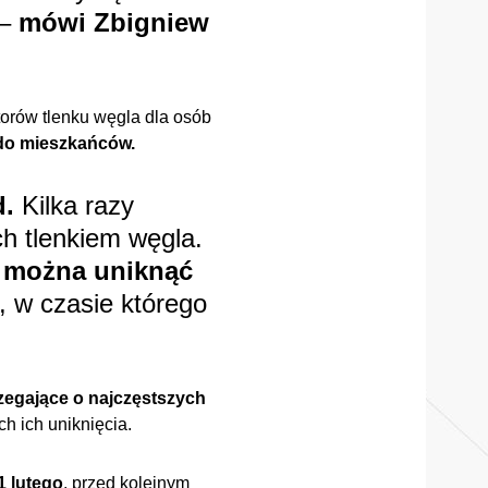
–
mówi Zbigniew
torów tlenku węgla dla osób
o do mieszkańców.
d.
Kilka razy
ch tlenkiem węgla.
m można uniknąć
, w czasie którego
zegające o najczęstszych
h ich uniknięcia.
1 lutego
, przed kolejnym