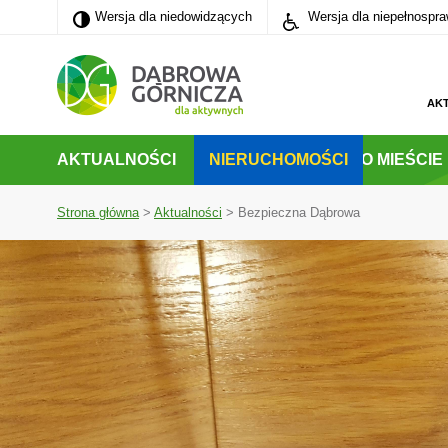
Wersja dla niedowidzących
Wersja dla niedowidzących
Wersja dla niepełnospr
PRZEJDŹ DO MENU GŁÓWNEGO
PRZEJDŹ DO WYSZUKIWARKI
PRZEJDŹ DO TREŚCI
AK
AKTUALNOŚCI
NIERUCHOMOŚCI
O MIEŚCIE
Strona główna
>
Aktualności
>
Bezpieczna Dąbrowa