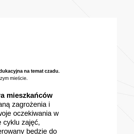
edukacyjna na temat czadu.
zym mieście.
wa mieszkańców
ną zagrożenia i
woje oczekiwania w
 cyklu zajęć,
ierowany będzie do