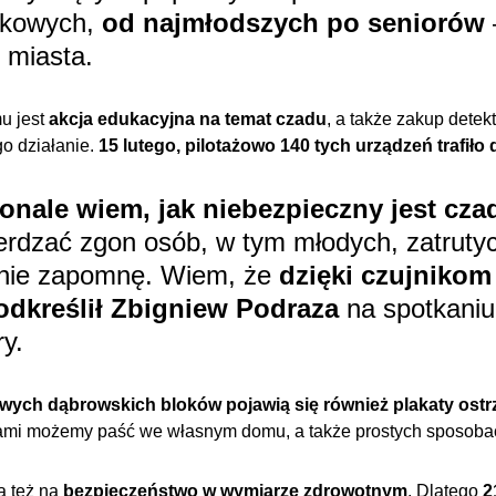
ekowych,
od najmłodszych po seniorów
 miasta.
u jest
akcja edukacyjna na temat czadu
, a także zakup detek
go działanie.
15 lutego, pilotażowo 140 tych urządzeń trafił
onale wiem, jak niebezpieczny jest cza
ierdzać zgon osób, w tym młodych, zatruty
y nie zapomnę. Wiem, że
dzięki czujniko
podkreślił Zbigniew Podraza
na spotkaniu
y.
wych dąbrowskich bloków pojawią się również plakaty ostr
arami możemy paść we własnym domu, a także prostych sposobac
a też na
bezpieczeństwo w wymiarze zdrowotnym
. Dlatego
2