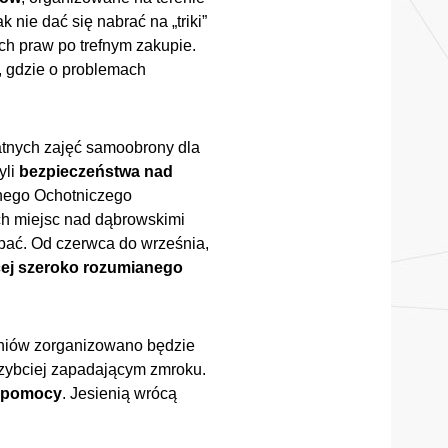
 nie dać się nabrać na „triki”
h praw po trefnym zakupie.
, gdzie o problemach
łatnych zajęć samoobrony dla
yli
bezpieczeństwa nad
dnego Ochotniczego
h miejsc nad dąbrowskimi
pać. Od czerwca do września,
cej szeroko rozumianego
zniów zorganizowano będzie
 szybciej zapadającym zmroku.
j pomocy
. Jesienią wrócą