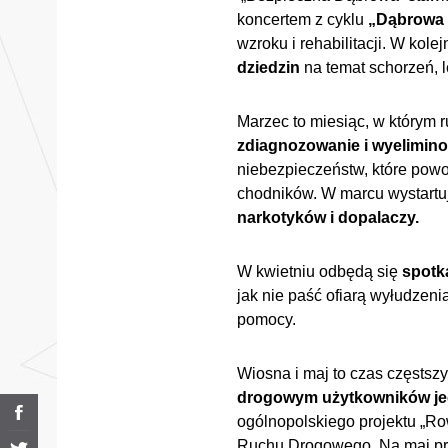
koncertem z cyklu
„Dąbrowa 
wzroku i rehabilitacji. W kol
dziedzin
na temat schorzeń, le
Marzec to miesiąc, w którym 
zdiagnozowanie i wyelimin
niebezpieczeństw, które powod
chodników. W marcu wystartu
narkotyków i dopalaczy.
W kwietniu odbędą się
spotk
jak nie paść ofiarą wyłudzeni
pomocy.
Wiosna i maj to czas częstsz
drogowym użytkowników j
ogólnopolskiego projektu „R
Ruchu Drogowego. Na maj p