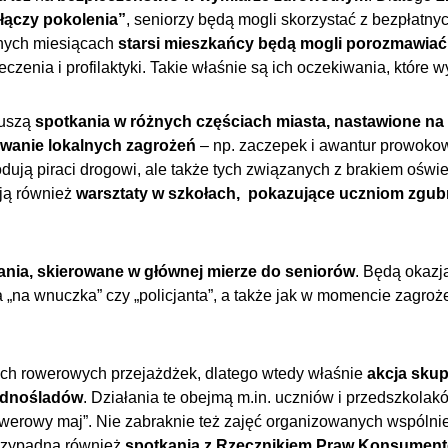
łączy pokolenia”
, seniorzy będą mogli skorzystać z bezpłatny
ejnych miesiącach
starsi mieszkańcy będą mogli porozmawiać 
czenia i profilaktyki. Takie właśnie są ich oczekiwania, które wy
ruszą
spotkania w różnych częściach miasta, nastawione n
owanie lokalnych zagrożeń
– np. zaczepek i awantur prowoko
ują piraci drogowi, ale także tych związanych z brakiem oświe
ją również
warsztaty w szkołach, pokazujące uczniom zgub
ania, skierowane w głównej mierze do seniorów
. Będą okazją
a „na wnuczka” czy „policjanta”, a także jak w momencie zagroże
ych rowerowych przejażdżek, dlatego wtedy właśnie
akcja skup
ednośladów
. Działania te obejmą m.in. uczniów i przedszkolak
owerowy maj”. Nie zabraknie też zajęć organizowanych wspól
rzypadną również
spotkania z Rzecznikiem Praw Konsumen