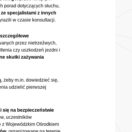
ch porad dotyczących słuchu,
ze specjalistami z innych
razili w czasie konsultacji.
a szczegółowe
wanych przez nietrzeźwych,
tlenia czy uszkodzeń jezdni i
ne skutki zażywania
, żeby m.in. dowiedzieć się,
nia udzielić pierwszej
i się na bezpieczeństwie
ów, uczestników
nie z Wojewódzkim Ośrodkiem
tów
, organizowane na terenie