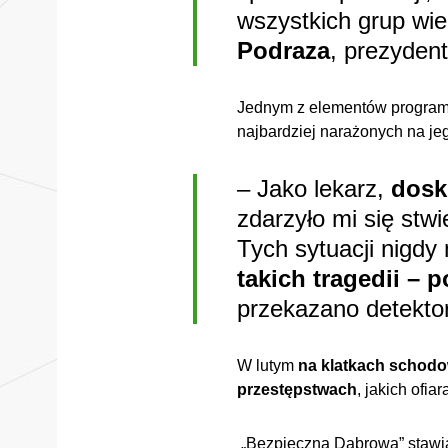
wszystkich grup wi
Podraza
, prezydent
Jednym z elementów program
najbardziej narażonych na je
– Jako lekarz,
dosk
zdarzyło mi się stw
Tych sytuacji nigd
takich tragedii – 
przekazano detektor
W lutym
na klatkach schodo
przestępstwach
, jakich ofi
„Bezpieczna Dąbrowa” stawi