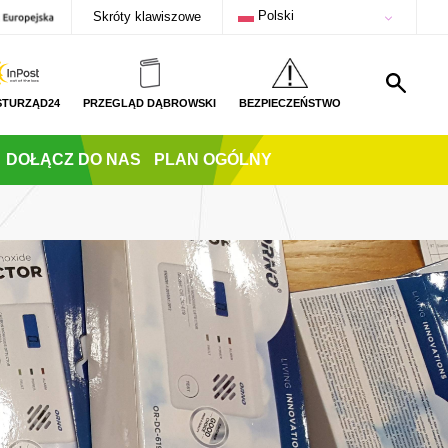
Polski
Skróty klawiszowe
STURZĄD24
PRZEGLĄD DĄBROWSKI
BEZPIECZEŃSTWO
DOŁĄCZ DO NAS
PLAN OGÓLNY