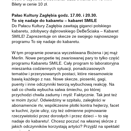
Bilety w cenie 10 zł.
Pałac Kultury Zagłębia godz. 17.00. i 20.30.
To się nadaje do kabaretu – kabaret SMILE
Do Pałacu Kultury Zagłębia zawitają giganci polskiego
kabaretu, zdobywcy dąbrowskiego DeBeŚciaka – Kabaret
SMILE! Zaprezentuje on skecze ze swojego najnowszego
programu To się nadaje do kabaretu.
W tym programie powraca wyczekiwana Bożena i jej mąż
Merlin. Nowe perypetie tej zwariowanej pary to tylko część
programu Kabaretu SMILE. Cały program to laboratoryjna
mieszanka codziennych sytuacji, ponadczasowych
tematów i przerysowanych postaci, które niesamowicie
bawią każdego z nas. Nowe skecze, piosenki, gagi,
puenty i inne odczynniki tworzą wybuchową reakcję. Na
sali co chwila wybucha salwa śmiechu, po której
przychodzi chwila zadumy i myśl: Faktycznie. Tak jest też
w moim życiu!. Odwiedziny w szpitalu, zaległości w
abonamencie rtv, współczesne plotki kontra hejterzy, facet
w kuchni, życie ulicy, czy też odmienne pojmowanie
rzeczywistości przez dorosłych i przez dzieci – to się
nadaje do kabaretu!. Chcesz poczuć na własnej skórze z
jakich odczynników korzystają artyści? Przyjdź na spektakl