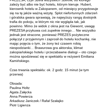
PREZESA, czyli Szefa wszystkich Szefów, od którego
zależy być albo nie być hotelu, którym kieruje. Hubert,
kierownik hotelu w Zakopanem, od miesięcy przygotowuje
się na tę jakże ważną wizytę. Splot niefortunnych zdarzeń
i góralska gwara sprawiają, że najwyższy rangą dostojnik
trafia do pokoju, w którym nic nie wygląda tak, jak
powinno. Mimo że widok z okna jest na Giewont, uwagę
PREZESA przykuwa coś zupełnie innego… Nie wszystko
jednak jest stracone, ponieważ PREZES pożyteczne
połączył z przyjemnym i zaprosił do hotelu kochankę, nie
mając pojęcia o tym, że żony też czasem robią
niespodzianki… Brawurowa gra aktorska, klimat
zakopiańskiego hotelu i przezabawne dialogi – oto czego
można spodziewać się w spektaklu w reżyserii Emiliana
Kamińskiego.
Czas trwania spektaklu: ok. 2 godz. 15 minut (w tym
przerwa)
Obsada:
Paulina Holtz
Agata Załęcka
Anna Powierza
Arkadiusz Janiczek / Rafał Szałajko
Piotr Ligienza