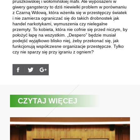
pruszkowskiej i wołomińskiej mafii. Ale wyposażeni w
giwery gangsterzy to dziś niewielki problem w porównaniu
z Czarną Wdową, która wżeniła się w przestępczy światek
i nie zamierza ograniczać się do takich drobnostek jak
handel narkotykami, wymuszenia czy nielegalne
przemyty. To kobieta, która nie cofnie się przed niczym, by
położyć łapę na wszystkim. „Despero” będzie musiał
podejść wyjątkowo blisko niej, żeby przekonać się, jak
funkcjonują współczesne organizacje przestępcze. Tylko
czy nie sparzy się przy igraniu z ogniem?
CZYTAJ WIĘCEJ