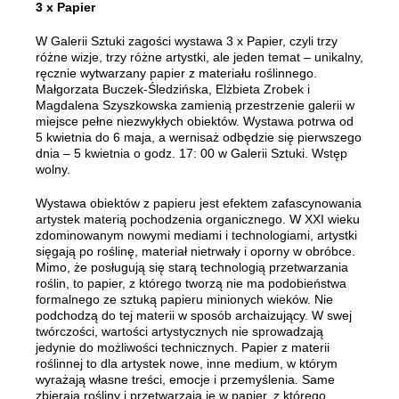
3 x Papier
W Galerii Sztuki zagości wystawa 3 x Papier, czyli trzy
różne wizje, trzy różne artystki, ale jeden temat – unikalny,
ręcznie wytwarzany papier z materiału roślinnego.
Małgorzata Buczek-Śledzińska, Elżbieta Zrobek i
Magdalena Szyszkowska zamienią przestrzenie galerii w
miejsce pełne niezwykłych obiektów. Wystawa potrwa od
5 kwietnia do 6 maja, a wernisaż odbędzie się pierwszego
dnia – 5 kwietnia o godz. 17: 00 w Galerii Sztuki. Wstęp
wolny.
Wystawa obiektów z papieru jest efektem zafascynowania
artystek materią pochodzenia organicznego. W XXI wieku
zdominowanym nowymi mediami i technologiami, artystki
sięgają po roślinę, materiał nietrwały i oporny w obróbce.
Mimo, że posługują się starą technologią przetwarzania
roślin, to papier, z którego tworzą nie ma podobieństwa
formalnego ze sztuką papieru minionych wieków. Nie
podchodzą do tej materii w sposób archaizujący. W swej
twórczości, wartości artystycznych nie sprowadzają
jedynie do możliwości technicznych. Papier z materii
roślinnej to dla artystek nowe, inne medium, w którym
wyrażają własne treści, emocje i przemyślenia. Same
zbierają rośliny i przetwarzają je w papier, z którego