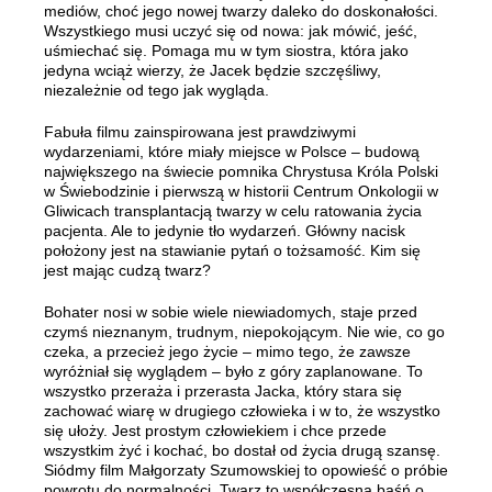
mediów, choć jego nowej twarzy daleko do doskonałości.
Wszystkiego musi uczyć się od nowa: jak mówić, jeść,
uśmiechać się. Pomaga mu w tym siostra, która jako
jedyna wciąż wierzy, że Jacek będzie szczęśliwy,
niezależnie od tego jak wygląda.
Fabuła filmu zainspirowana jest prawdziwymi
wydarzeniami, które miały miejsce w Polsce – budową
największego na świecie pomnika Chrystusa Króla Polski
w Świebodzinie i pierwszą w historii Centrum Onkologii w
Gliwicach transplantacją twarzy w celu ratowania życia
pacjenta. Ale to jedynie tło wydarzeń. Główny nacisk
położony jest na stawianie pytań o tożsamość. Kim się
jest mając cudzą twarz?
Bohater nosi w sobie wiele niewiadomych, staje przed
czymś nieznanym, trudnym, niepokojącym. Nie wie, co go
czeka, a przecież jego życie – mimo tego, że zawsze
wyróżniał się wyglądem – było z góry zaplanowane. To
wszystko przeraża i przerasta Jacka, który stara się
zachować wiarę w drugiego człowieka i w to, że wszystko
się ułoży. Jest prostym człowiekiem i chce przede
wszystkim żyć i kochać, bo dostał od życia drugą szansę.
Siódmy film Małgorzaty Szumowskiej to opowieść o próbie
powrotu do normalności. Twarz to współczesna baśń o