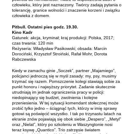
człowieku, który jest naznaczony. Twórcy zadają pytania o
tolerancję, granice wolności i znaczenie korzeni i związku
człowieka z domem.
Pitbull. Ostatni pies godz. 19.30.
Kino Kadr
Gatunek: akcja, kryminał; kraj produkcji: Polska, 2017;
czas trwania: 120 min
Reżyseria: Władysław Pasikowski; obsada: Marcin
Dorociński, Krzysztof Stroiński, Rafał Mohr, Dorota
Rabczewska
Kiedy w zamachu ginie „Soczek”, partner „Majamiego”,
policjanci jednoczą się w myśl zasady: my, psy, musimy
trzymać się razem. Pomszczenie kolegi stawiają sobie za
punkt honoru i najwyższy priorytet. Zadanie skutecznie
utrudniają im jednak ograniczenia pracy w policji:
niedopinający się budżet, zwolnienia i kolejne
przeniesienia. W tej sytuacji komendant stołecznej może
zrobić tylko jedno – ściągnąć tych, którzy w imię sprawy
gotowi są poświęcić wszystko. I tak po trzynastu latach na
ekranie znów pojawiają się obok siebie „Despero”, „Metyl”
oraz „Nielat”, który po szkoleniu w Waszyngtonie nosi
teraz ksywę „Quantico”. Trio zatrzęsie światem