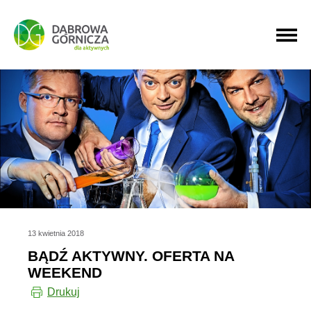
PRZEJDŹ DO MENU GŁÓWNEGO
PRZEJDŹ DO WYSZUKIWARKI
PRZEJDŹ DO TREŚCI
13 kwietnia 2018
BĄDŹ AKTYWNY. OFERTA NA
WEEKEND
Drukuj