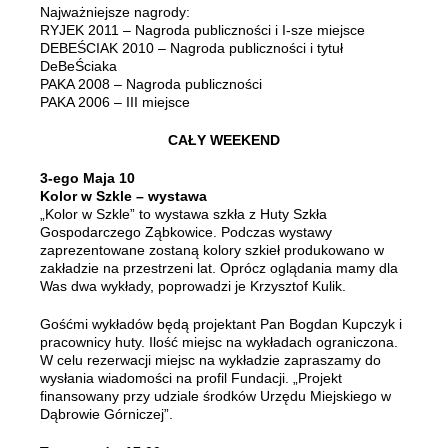
Najważniejsze nagrody:
RYJEK 2011 – Nagroda publiczności i I-sze miejsce
DEBEŚCIAK 2010 – Nagroda publiczności i tytuł
DeBeŚciaka
PAKA 2008 – Nagroda publiczności
PAKA 2006 – III miejsce
CAŁY WEEKEND
3-ego Maja 10
Kolor w Szkle – wystawa
„Kolor w Szkle” to wystawa szkła z Huty Szkła
Gospodarczego Ząbkowice. Podczas wystawy
zaprezentowane zostaną kolory szkieł produkowano w
zakładzie na przestrzeni lat. Oprócz oglądania mamy dla
Was dwa wykłady, poprowadzi je Krzysztof Kulik.
Gośćmi wykładów będą projektant Pan Bogdan Kupczyk i
pracownicy huty. Ilość miejsc na wykładach ograniczona.
W celu rezerwacji miejsc na wykładzie zapraszamy do
wysłania wiadomości na profil Fundacji. „Projekt
finansowany przy udziale środków Urzędu Miejskiego w
Dąbrowie Górniczej”.