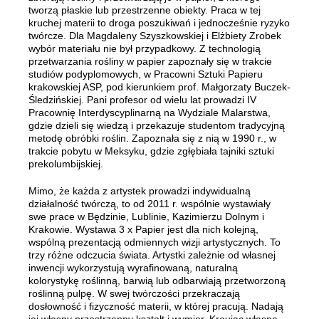
tworzą płaskie lub przestrzenne obiekty. Praca w tej
kruchej materii to droga poszukiwań i jednocześnie ryzyko
twórcze. Dla Magdaleny Szyszkowskiej i Elżbiety Zrobek
wybór materiału nie był przypadkowy. Z technologią
przetwarzania rośliny w papier zapoznały się w trakcie
studiów podyplomowych, w Pracowni Sztuki Papieru
krakowskiej ASP, pod kierunkiem prof. Małgorzaty Buczek-
Śledzińskiej. Pani profesor od wielu lat prowadzi IV
Pracownię Interdyscyplinarną na Wydziale Malarstwa,
gdzie dzieli się wiedzą i przekazuje studentom tradycyjną
metodę obróbki roślin. Zapoznała się z nią w 1990 r., w
trakcie pobytu w Meksyku, gdzie zgłębiała tajniki sztuki
prekolumbijskiej.
Mimo, że każda z artystek prowadzi indywidualną
działalność twórczą, to od 2011 r. wspólnie wystawiały
swe prace w Będzinie, Lublinie, Kazimierzu Dolnym i
Krakowie. Wystawa 3 x Papier jest dla nich kolejną,
wspólną prezentacją odmiennych wizji artystycznych. To
trzy różne odczucia świata. Artystki zależnie od własnej
inwencji wykorzystują wyrafinowaną, naturalną
kolorystykę roślinną, barwią lub odbarwiają przetworzoną
roślinną pulpę. W swej twórczości przekraczają
dosłowność i fizyczność materii, w której pracują. Nadają