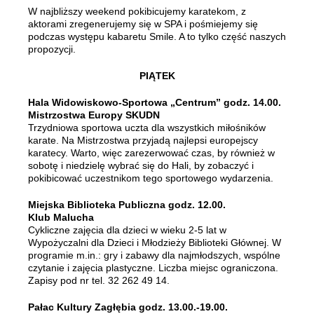
W najbliższy weekend pokibicujemy karatekom, z
aktorami zregenerujemy się w SPA i pośmiejemy się
podczas występu kabaretu Smile. A to tylko część naszych
propozycji.
PIĄTEK
Hala Widowiskowo-Sportowa „Centrum” godz. 14.00.
Mistrzostwa Europy SKUDN
Trzydniowa sportowa uczta dla wszystkich miłośników
karate. Na Mistrzostwa przyjadą najlepsi europejscy
karatecy. Warto, więc zarezerwować czas, by również w
sobotę i niedzielę wybrać się do Hali, by zobaczyć i
pokibicować uczestnikom tego sportowego wydarzenia.
Miejska Biblioteka Publiczna godz. 12.00.
Klub Malucha
Cykliczne zajęcia dla dzieci w wieku 2-5 lat w
Wypożyczalni dla Dzieci i Młodzieży Biblioteki Głównej. W
programie m.in.: gry i zabawy dla najmłodszych, wspólne
czytanie i zajęcia plastyczne. Liczba miejsc ograniczona.
Zapisy pod nr tel. 32 262 49 14.
Pałac Kultury Zagłębia godz. 13.00.-19.00.