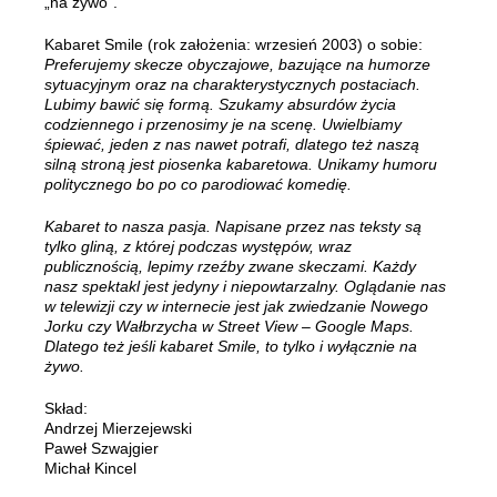
„na żywo”.
Kabaret Smile (rok założenia: wrzesień 2003) o sobie:
Preferujemy skecze obyczajowe, bazujące na humorze
sytuacyjnym oraz na charakterystycznych postaciach.
Lubimy bawić się formą. Szukamy absurdów życia
codziennego i przenosimy je na scenę. Uwielbiamy
śpiewać, jeden z nas nawet potrafi, dlatego też naszą
silną stroną jest piosenka kabaretowa. Unikamy humoru
politycznego bo po co parodiować komedię.
Kabaret to nasza pasja. Napisane przez nas teksty są
tylko gliną, z której podczas występów, wraz
publicznością, lepimy rzeźby zwane skeczami. Każdy
nasz spektakl jest jedyny i niepowtarzalny. Oglądanie nas
w telewizji czy w internecie jest jak zwiedzanie Nowego
Jorku czy Wałbrzycha w Street View – Google Maps.
Dlatego też jeśli kabaret Smile, to tylko i wyłącznie na
żywo.
Skład:
Andrzej Mierzejewski
Paweł Szwajgier
Michał Kincel