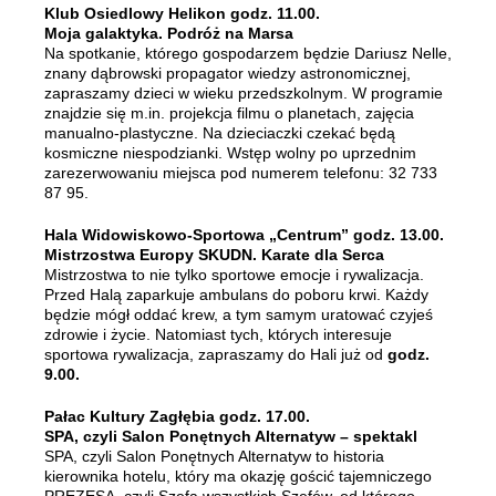
Klub Osiedlowy Helikon godz. 11.00.
Moja galaktyka. Podróż na Marsa
Na spotkanie, którego gospodarzem będzie Dariusz Nelle,
znany dąbrowski propagator wiedzy astronomicznej,
zapraszamy dzieci w wieku przedszkolnym. W programie
znajdzie się m.in. projekcja filmu o planetach, zajęcia
manualno-plastyczne. Na dzieciaczki czekać będą
kosmiczne niespodzianki. Wstęp wolny po uprzednim
zarezerwowaniu miejsca pod numerem telefonu: 32 733
87 95.
Hala Widowiskowo-Sportowa „Centrum” godz. 13.00.
Mistrzostwa Europy SKUDN. Karate dla Serca
Mistrzostwa to nie tylko sportowe emocje i rywalizacja.
Przed Halą zaparkuje ambulans do poboru krwi. Każdy
będzie mógł oddać krew, a tym samym uratować czyjeś
zdrowie i życie. Natomiast tych, których interesuje
sportowa rywalizacja, zapraszamy do Hali już od
godz.
9.00.
Pałac Kultury Zagłębia godz. 17.00.
SPA, czyli Salon Ponętnych Alternatyw – spektakl
SPA, czyli Salon Ponętnych Alternatyw to historia
kierownika hotelu, który ma okazję gościć tajemniczego