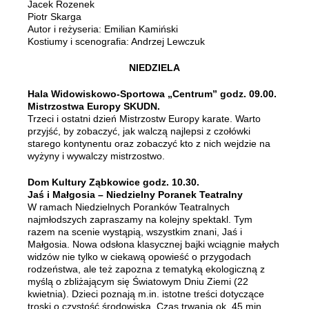
Jacek Rozenek
Piotr Skarga
Autor i reżyseria: Emilian Kamiński
Kostiumy i scenografia: Andrzej Lewczuk
NIEDZIELA
Hala Widowiskowo-Sportowa „Centrum” godz. 09.00.
Mistrzostwa Europy SKUDN.
Trzeci i ostatni dzień Mistrzostw Europy karate. Warto
przyjść, by zobaczyć, jak walczą najlepsi z czołówki
starego kontynentu oraz zobaczyć kto z nich wejdzie na
wyżyny i wywalczy mistrzostwo.
Dom Kultury Ząbkowice godz. 10.30.
Jaś i Małgosia – Niedzielny Poranek Teatralny
W ramach Niedzielnych Poranków Teatralnych
najmłodszych zapraszamy na kolejny spektakl. Tym
razem na scenie wystąpią, wszystkim znani, Jaś i
Małgosia. Nowa odsłona klasycznej bajki wciągnie małych
widzów nie tylko w ciekawą opowieść o przygodach
rodzeństwa, ale też zapozna z tematyką ekologiczną z
myślą o zbliżającym się Światowym Dniu Ziemi (22
kwietnia). Dzieci poznają m.in. istotne treści dotyczące
troski o czystość środowiska. Czas trwania ok. 45 min.