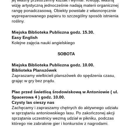
jej własny przestrzenny kształt i wymiar. Kreując własną
wizję artystyczną jednocześnie nadają materii organicznej
rangę ponadczasową. Obiekty powstałe z własnoręcznie
wypreparowanego papieru to szczególny sposób istnienia
rośliny.
Miejska Biblioteka Publiczna godz. 15.30.
Easy English
Kolejne zajęcia nauki angielskiego
SOBOTA
Miejska Biblioteka Publiczna godz. 10.00.
Biblioteka Planszówek
Zapraszamy wielbicieli planszówek do spędzenia czasu,
grając w gry bez prądu.
Plac przed świetlicą środowiskową w Antoniowie ( ul.
Spacerowa 4 ) godz. 10.00.
Czysty las cieszy nas
Zachęcamy i zapraszamy chętnych do aktywnego udziału
w sprzątaniu antoniowskiego lasu. Po zakończonej akcji
sprzątania uczestnicy wezmą udział w pikniku, podczas
którego nie zabraknie gier i konkursów z nagrodami.