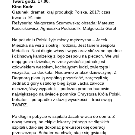
Twarz godz. 17.00.
Kino Kadr
Gatunek: dramat; kraj produkcji: Polska, 2017; czas
trwania: 91 min
Reżyseria: Małgorzata Szumowska; obsada: Mateusz
Kościukiewicz, Agnieszka Podsiadlik, Małgorzata Gorol
Na południu Polski żyje młody mężczyzna – Jacek.
Mieszka na wsi z siostrą i rodziną. Jest fanem zespołu
Metallica. Nosi długie włosy i wąsy oraz skórzane spodnie
i dżinsową kamizelkę z logo zespołu na plecach. We wsi
mają go za dziwaka, w rzeczywistości jednak jest
człowiekiem wesołym, kochającym ludzi, zwierzęta i
wszystko, co dookoła. Niedawno znalazł dziewczynę. Z
Dagmarą planują wspólną przyszłość, zaręczyli się.
Jednak z góry ustalony bieg życia Jacka zakłóca
nieszczęśliwy wypadek – podczas prac na budowie
największego na świecie pomnika Chrystusa Króla Polski,
bohater – po upadku z dużej wysokości – traci swoją
TWARZ.
Po długim pobycie w szpitalu Jacek wraca do domu. Z
nową twarzą, bo ekipie lekarzy jednego ze śląskich
szpitali udało się dokonać prekursorskiej operacji
przeszczepu. Bohater na chwilę staje się gwiazdą