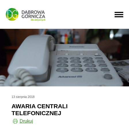
PRZEJDŹ DO MENU GŁÓWNEGO
PRZEJDŹ DO WYSZUKIWARKI
PRZEJDŹ DO TREŚCI
13 sierpnia 2018
AWARIA CENTRALI
TELEFONICZNEJ
Drukuj